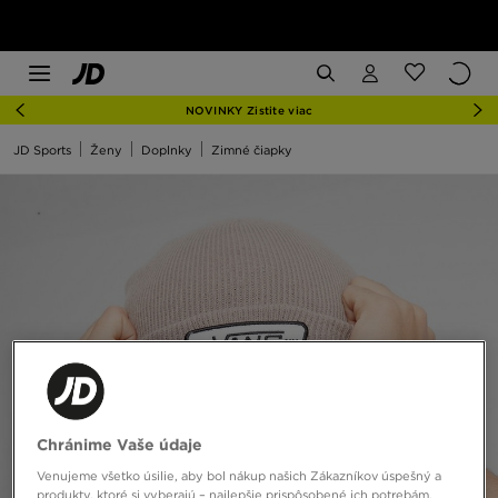
NOVINKY Zistite viac
JD Sports
Ženy
Doplnky
Zimné čiapky
Chránime Vaše údaje
Venujeme všetko úsilie, aby bol nákup našich Zákazníkov úspešný a
produkty, ktoré si vyberajú – najlepšie prispôsobené ich potrebám.