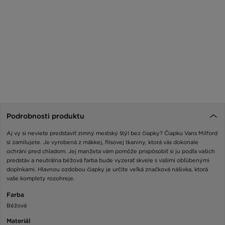
Podrobnosti produktu
Aj vy si neviete predstaviť zimný mestský štýl bez čiapky? Čiapku Vans Milford
si zamilujete. Je vyrobená z mäkkej, flísovej tkaniny, ktorá vás dokonale
ochráni pred chladom. Jej manžeta vám pomôže prispôsobiť si ju podľa vašich
predstáv a neutrálna béžová farba bude vyzerať skvele s vašimi obľúbenými
doplnkami. Hlavnou ozdobou čiapky je určite veľká značková nášivka, ktorá
vaše komplety rozohreje.
Farba
Béžová
Materiál