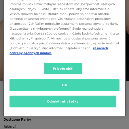
Robíme to však s maximálnym rešpektom voči bezpečnosti všetkých
osobných údajov. Kliknite „OK”, ak chcete, aby sme informácie o
Vašom správaní na našej stránke mohli použiť na prípravu obsahu
personalizovaného priamo pre Vás, vrátane odporúčaní produktov
prispôsobených Vašim potrebám a záujmom, personalizovanej reklamy
či zapamätania si vybraných preferencií. Svoje rozhodnutie aj
nastavenia týkajúce sa súborov cookie môžete kedykoľvek zmeniť, a to
kliknutím na „Prispôsobiť”. Ak nechcete dostávať personalizovanú
ponuku produktov prispôsobenú Vašim preferenciám, vyberte možnosť
„Odmietnuť všetky”. Viac informácií nájdete v našich
zásadách
ochrany osobných údajov.
Prispôsobiť
1/3
OK
VANS ČIAPKA MN MILFORD
Odmietnuť všetky
23,00 €
Dostupné Farby
Béžová