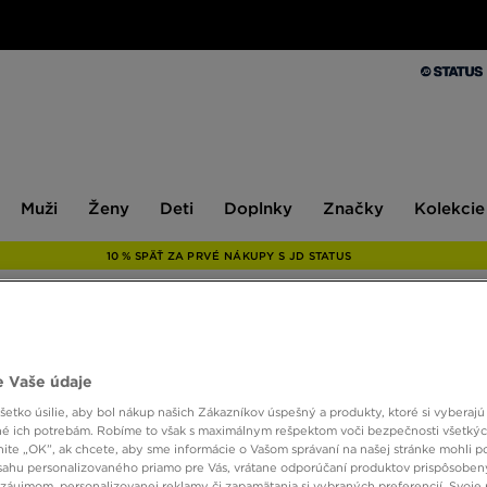
Muži
Ženy
Deti
Doplnky
Značky
Kolekcie
Muži
Ženy
Deti
Doplnky
Značky
Kolekcie
10 % SPÄŤ ZA PRVÉ NÁKUPY S JD STATUS
ONLY AT
 Vaše údaje
MCKE
etko úsilie, aby bol nákup našich Zákazníkov úspešný a produkty, ktoré si vyberajú 
é ich potrebám. Robíme to však s maximálnym rešpektom voči bezpečnosti všetký
knite „OK”, ak chcete, aby sme informácie o Vašom správaní na našej stránke mohli p
sahu personalizovaného priamo pre Vás, vrátane odporúčaní produktov prispôsobe
7,00 €
záujmom, personalizovanej reklamy či zapamätania si vybraných preferencií. Svoje 