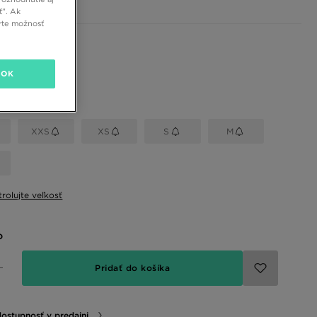
ť”. Ak
rte možnosť
 farby
OK
eľkosť
XXS
XS
S
M
rolujte veľkosť
o
Pridať do košíka
dostupnosť v predajni