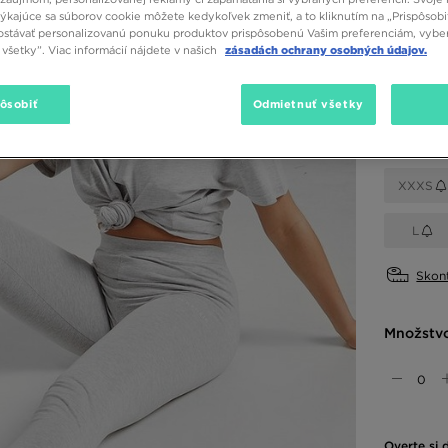
týkajúce sa súborov cookie môžete kedykoľvek zmeniť, a to kliknutím na „Prispôsobi
stávať personalizovanú ponuku produktov prispôsobenú Vašim preferenciám, vybe
všetky”. Viac informácií nájdete v našich
zásadách ochrany osobných údajov.
Dostupné
Sivá
pôsobiť
Odmietnuť všetky
Vybrať v
XXXS
L
Skont
Množstv
Overte si 