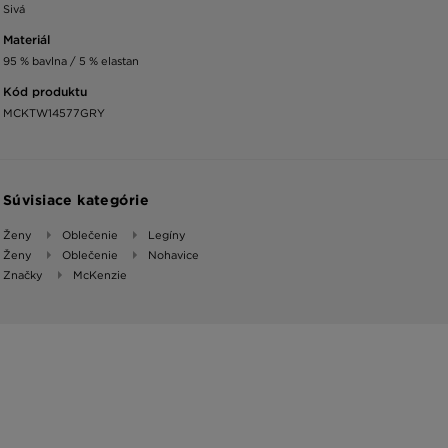
Sivá
Materiál
95 % bavlna / 5 % elastan
Kód produktu
MCKTW14577GRY
Súvisiace kategórie
Ženy
Oblečenie
Legíny
Ženy
Oblečenie
Nohavice
Značky
McKenzie