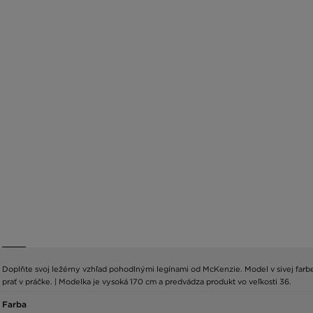
Doplňte svoj ležérny vzhľad pohodlnými legínami od McKenzie. Model v sivej far
prať v práčke. | Modelka je vysoká 170 cm a predvádza produkt vo veľkosti 36.
Farba