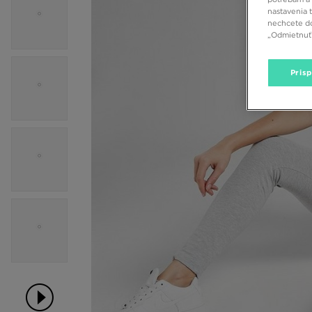
nastavenia 
nechcete do
„Odmietnuť 
Pris