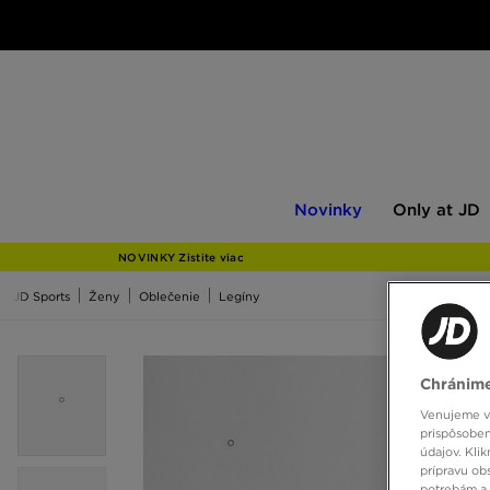
Novinky
Only
Novinky
Only at JD
at
JD
NOVINKY Zistite viac
JD Sports
Ženy
Oblečenie
Legíny
Chránime
Venujeme vš
prispôsoben
údajov. Kli
prípravu ob
potrebám a 