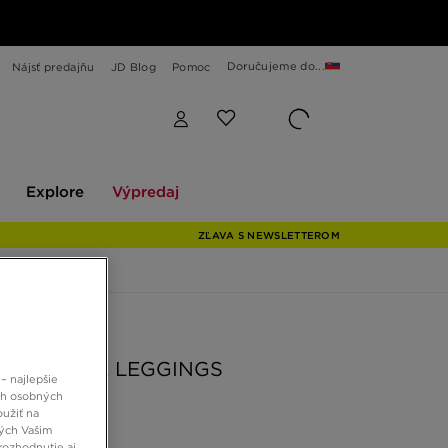
Doručujeme do...
Nájsť predajňu
JD Blog
Pomoc
Explore
Výpredaj
Explore
Výpredaj
ZĽAVA S NEWSLETTEROM
 JD
NZIE CORE LEGGINGS
– najlepšie
ch osobných
oužiť na
ných Vašim
rozhodnutie aj