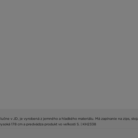
výlučne v JD, je vyrobená z jemného a hladkého materiálu. Má zapínanie na zips, stoj
 vysoká 178 cm a predvádza produkt vo veľkosti S. | KH2338