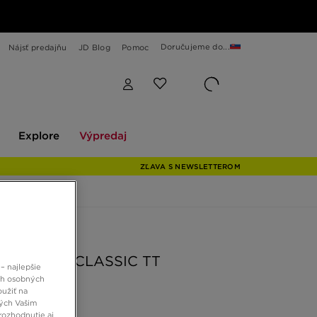
Doručujeme do...
Nájsť predajňu
JD Blog
Pomoc
Explore
Výpredaj
Explore
Výpredaj
ZĽAVA S NEWSLETTEROM
 JD
S MIKINA CLASSIC TT
– najlepšie
ch osobných
oužiť na
ných Vašim
 €
rozhodnutie aj