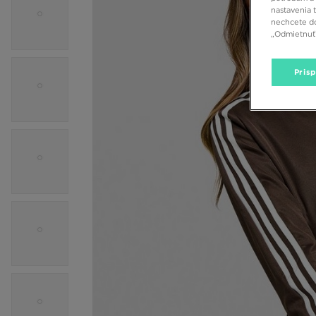
nastavenia 
nechcete do
„Odmietnuť 
Pris