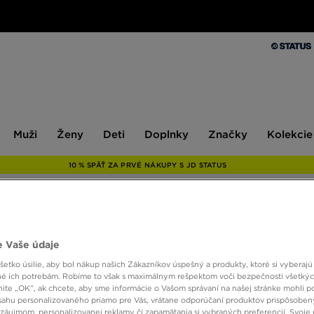
Muži
Ženy
Deti
Doplnky
Značky
Kolekcie
Muži
Ženy
Deti
Doplnky
Značky
Kolekcie
10 % SPÄŤ ZA PRVÉ NÁKUPY S JD STATUS
ONLY AT
 Vaše údaje
ADIDA
etko úsilie, aby bol nákup našich Zákazníkov úspešný a produkty, ktoré si vyberajú 
é ich potrebám. Robíme to však s maximálnym rešpektom voči bezpečnosti všetký
knite „OK”, ak chcete, aby sme informácie o Vašom správaní na našej stránke mohli p
sahu personalizovaného priamo pre Vás, vrátane odporúčaní produktov prispôsobe
36,00
záujmom, personalizovanej reklamy či zapamätania si vybraných preferencií. Svoje 