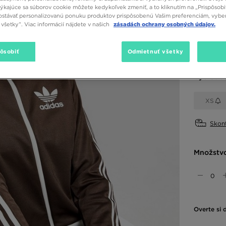
týkajúce sa súborov cookie môžete kedykoľvek zmeniť, a to kliknutím na „Prispôsobi
stávať personalizovanú ponuku produktov prispôsobenú Vašim preferenciám, vybe
všetky”. Viac informácií nájdete v našich
zásadách ochrany osobných údajov.
Dostupné
pôsobiť
Odmietnuť všetky
Vybrať v
XS
Skont
Množstv
Overte si 