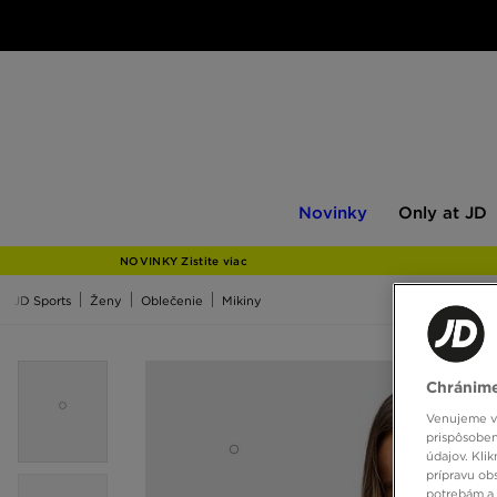
Novinky
Only
Novinky
Only at JD
at
JD
NOVINKY Zistite viac
JD Sports
Ženy
Oblečenie
Mikiny
Chránime
Venujeme vš
prispôsoben
údajov. Kli
prípravu ob
potrebám a 