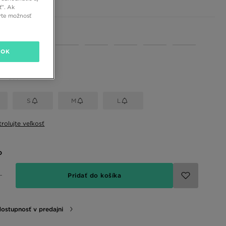
ť”. Ak
rte možnosť
 farby
OK
eľkosť
S
M
L
rolujte veľkosť
o
Pridať do košíka
dostupnosť v predajni