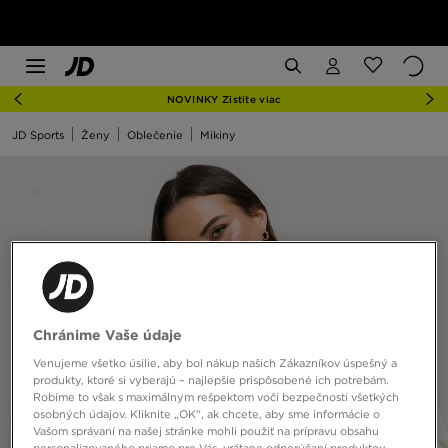
NOVINKY Zistite viac
JD Sports
Ženy
Oblečenie
Mikiny
Chránime Vaše údaje
Venujeme všetko úsilie, aby bol nákup našich Zákazníkov úspešný a
produkty, ktoré si vyberajú – najlepšie prispôsobené ich potrebám.
Robíme to však s maximálnym rešpektom voči bezpečnosti všetkých
osobných údajov. Kliknite „OK”, ak chcete, aby sme informácie o
Vašom správaní na našej stránke mohli použiť na prípravu obsahu