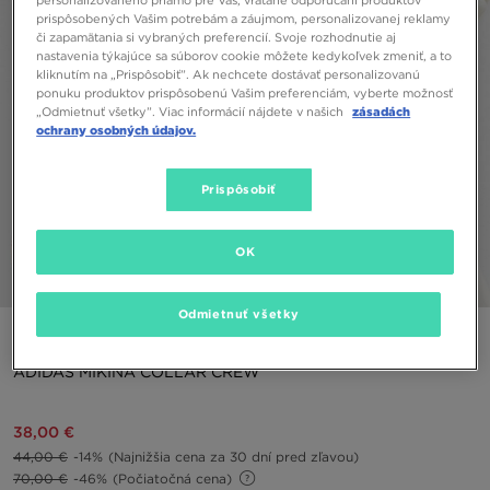
personalizovaného priamo pre Vás, vrátane odporúčaní produktov
prispôsobených Vašim potrebám a záujmom, personalizovanej reklamy
či zapamätania si vybraných preferencií. Svoje rozhodnutie aj
nastavenia týkajúce sa súborov cookie môžete kedykoľvek zmeniť, a to
kliknutím na „Prispôsobiť”. Ak nechcete dostávať personalizovanú
ponuku produktov prispôsobenú Vašim preferenciám, vyberte možnosť
„Odmietnuť všetky”. Viac informácií nájdete v našich
zásadách
ochrany osobných údajov.
Prispôsobiť
OK
1/5
Odmietnuť všetky
ONLY AT JD
ADIDAS MIKINA COLLAR CREW
38,00 €
44,00 €
-14%
(Najnižšia cena za 30 dní pred zľavou)
70,00 €
-46%
(Počiatočná cena)