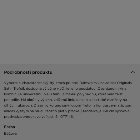
Podrobnosti produktu
Vyberte si charakteristický štýl troch pruhov. Dámska mikina adidas Originals
Satin Trefoil, dostupná výlučne v JD, je jeho podstatou. Oversized mikina
kombinuje univerzálnu bielu farbu a mäkkú polybavlnu, ktorá vám zaistí
pohodlie. Má okrúhly výstrih, zníženú líniu ramien a elastické manžety na
dlhých rukávoch. Dizajn je korunovaný logom Trefoil a kontrastným nápisom
adidas vyšitým na hrudi. Možno prať v práčke. | Modelka je 168 cm vysoká a
predvádza produkt vo veľkosti S.| 0T7146.
Farba
Béžová