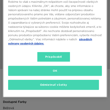
Robíme to však s maximálnym rešpektom voči bezpečnosti všetkých
osobných údajov. Kliknite „OK”, ak chcete, aby sme informácie o
Vašom správaní na našej stránke mohli použiť na prípravu obsahu
personalizovaného priamo pre Vás, vrátane odporúčaní produktov
prispôsobených Vašim potrebám a záujmom, personalizovanej reklamy
či zapamätania si vybraných preferencií. Svoje rozhodnutie aj
nastavenia týkajúce sa súborov cookie môžete kedykoľvek zmeniť, a to
kliknutím na „Prispôsobiť”. Ak nechcete dostávať personalizovanú
ponuku produktov prispôsobenú Vašim preferenciám, vyberte možnosť
„Odmietnuť všetky”. Viac informácií nájdete v našich
zásadách
ochrany osobných údajov.
Prispôsobiť
1/6
OK
ADIDAS MIKINA SATIN TREF CREW W'WHT
Odmietnuť všetky
44,00 €
Dostupné Farby
Béžová