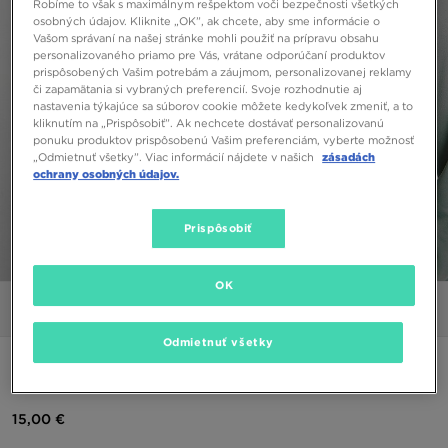
Robíme to však s maximálnym rešpektom voči bezpečnosti všetkých
osobných údajov. Kliknite „OK”, ak chcete, aby sme informácie o
Vašom správaní na našej stránke mohli použiť na prípravu obsahu
personalizovaného priamo pre Vás, vrátane odporúčaní produktov
prispôsobených Vašim potrebám a záujmom, personalizovanej reklamy
či zapamätania si vybraných preferencií. Svoje rozhodnutie aj
nastavenia týkajúce sa súborov cookie môžete kedykoľvek zmeniť, a to
kliknutím na „Prispôsobiť”. Ak nechcete dostávať personalizovanú
ponuku produktov prispôsobenú Vašim preferenciám, vyberte možnosť
„Odmietnuť všetky”. Viac informácií nájdete v našich
zásadách
ochrany osobných údajov.
Prispôsobiť
1/7
OK
Obrázky
Video
Odmietnuť všetky
NIKE MIKINA RUNNING SWOOSH 1/4 ZIP TOP
15,00 €