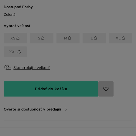
Dostupné Farby
Zelená
Vybrať veľkosť
XS
S
M
L
XL
XXL
Skontrolujte veľkosť
Pridať do košíka
Overte si dostupnosť v predajni