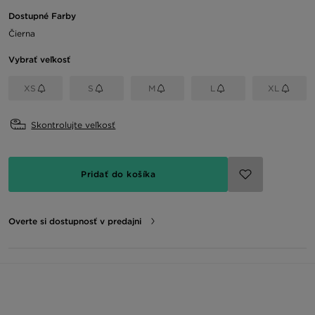
Dostupné Farby
Čierna
Vybrať veľkosť
XS
S
M
L
XL
Skontrolujte veľkosť
Pridať do košíka
Overte si dostupnosť v predajni