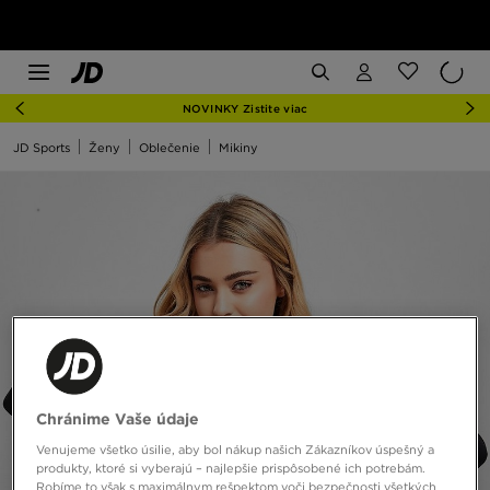
NOVINKY Zistite viac
JD Sports
Ženy
Oblečenie
Mikiny
Chránime Vaše údaje
Venujeme všetko úsilie, aby bol nákup našich Zákazníkov úspešný a
produkty, ktoré si vyberajú – najlepšie prispôsobené ich potrebám.
Robíme to však s maximálnym rešpektom voči bezpečnosti všetkých