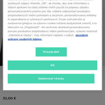
osobných údajov. Kliknite „OK”, ak chcete, aby sme informácie o
Vašom správaní na našej stránke mohli použiť na prípravu obsahu
personalizovaného priamo pre Vás, vrátane odporúčaní produktov
prispôsobených Vašim potrebám a záujmom, personalizovanej reklamy
či zapamätania si vybraných preferencií. Svoje rozhodnutie aj
nastavenia týkajúce sa súborov cookie môžete kedykoľvek zmeniť, a to
kliknutím na „Prispôsobiť”. Ak nechcete dostávať personalizovanú
ponuku produktov prispôsobenú Vašim preferenciám, vyberte možnosť
„Odmietnuť všetky”. Viac informácií nájdete v našich
zásadách
ochrany osobných údajov.
Prispôsobiť
1/5
OK
Obrázky
Video
Odmietnuť všetky
NIKE MIKINA S KAPUCŇOU DOUBLE FUTURA
32,00 €