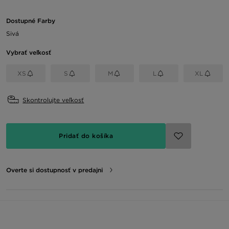
Dostupné Farby
Sivá
Vybrať veľkosť
XS
S
M
L
XL
Skontrolujte veľkosť
Pridať do košíka
Overte si dostupnosť v predajni