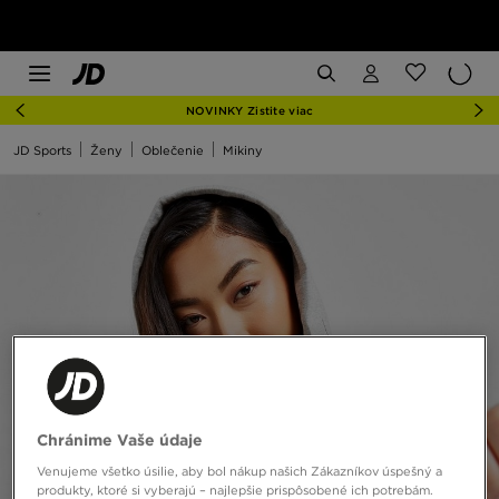
NOVINKY Zistite viac
JD Sports
Ženy
Oblečenie
Mikiny
Chránime Vaše údaje
Venujeme všetko úsilie, aby bol nákup našich Zákazníkov úspešný a
produkty, ktoré si vyberajú – najlepšie prispôsobené ich potrebám.