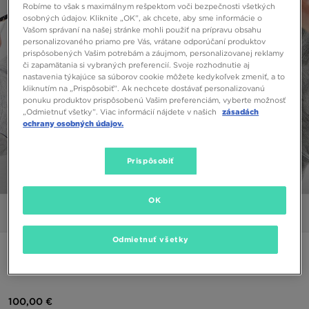
Robíme to však s maximálnym rešpektom voči bezpečnosti všetkých
osobných údajov. Kliknite „OK”, ak chcete, aby sme informácie o
Vašom správaní na našej stránke mohli použiť na prípravu obsahu
personalizovaného priamo pre Vás, vrátane odporúčaní produktov
prispôsobených Vašim potrebám a záujmom, personalizovanej reklamy
či zapamätania si vybraných preferencií. Svoje rozhodnutie aj
nastavenia týkajúce sa súborov cookie môžete kedykoľvek zmeniť, a to
kliknutím na „Prispôsobiť”. Ak nechcete dostávať personalizovanú
ponuku produktov prispôsobenú Vašim preferenciám, vyberte možnosť
„Odmietnuť všetky”. Viac informácií nájdete v našich
zásadách
ochrany osobných údajov.
Prispôsobiť
1/5
OK
Obrázky
Video
Odmietnuť všetky
NIKE MIKINA S KAPUCŇOU W NSW TCH FLC ESSNL OOS
PO
100,00 €