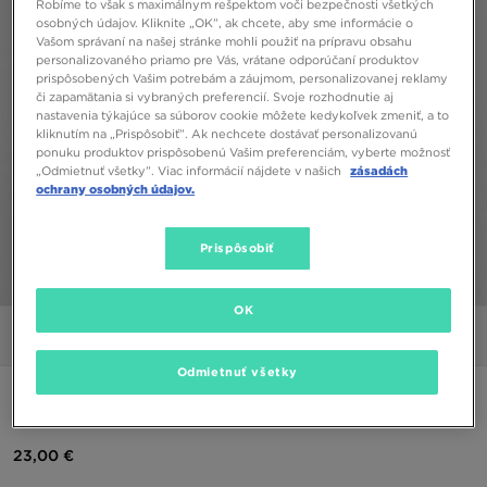
Robíme to však s maximálnym rešpektom voči bezpečnosti všetkých
osobných údajov. Kliknite „OK”, ak chcete, aby sme informácie o
Vašom správaní na našej stránke mohli použiť na prípravu obsahu
personalizovaného priamo pre Vás, vrátane odporúčaní produktov
prispôsobených Vašim potrebám a záujmom, personalizovanej reklamy
či zapamätania si vybraných preferencií. Svoje rozhodnutie aj
nastavenia týkajúce sa súborov cookie môžete kedykoľvek zmeniť, a to
kliknutím na „Prispôsobiť”. Ak nechcete dostávať personalizovanú
ponuku produktov prispôsobenú Vašim preferenciám, vyberte možnosť
„Odmietnuť všetky”. Viac informácií nájdete v našich
zásadách
ochrany osobných údajov.
Prispôsobiť
1/5
OK
Obrázky
Video
Odmietnuť všetky
NIKE RUNNING PACER 1/4 ZIP TRACK TOP
23,00 €