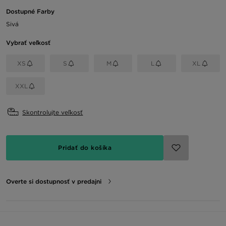
Dostupné Farby
Sivá
Vybrať veľkosť
XS
S
M
L
XL
XXL
Skontrolujte veľkosť
Pridať do košíka
Overte si dostupnosť v predajni