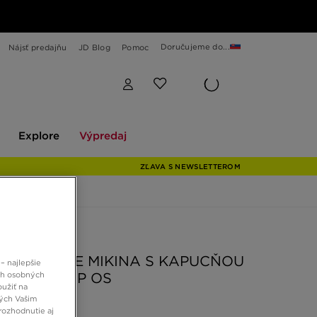
Doručujeme do...
Nájsť predajňu
JD Blog
Pomoc
Explore
Výpredaj
Explore
Výpredaj
ZĽAVA S NEWSLETTEROM
 JD
ORTH FACE MIKINA S KAPUCŇOU
– najlepšie
NCED COMP OS
ch osobných
oužiť na
ných Vašim
rozhodnutie aj