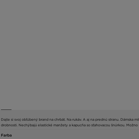
Dajte si svoj obľúbený brand na chrbát. Na rukáv. A aj na prednú stranu. Dámska m
drobnosti. Nechýbajú elastické manžety a kapucňa so sťahovacou šnúrkou. Možno pr
Farba