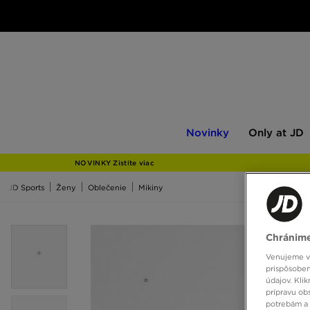
Novinky
Only
Novinky
Only at JD
at
JD
NOVINKY Zistite viac
JD Sports
Ženy
Oblečenie
Mikiny
Chránime
Venujeme vš
prispôsoben
údajov. Kli
prípravu ob
potrebám a 