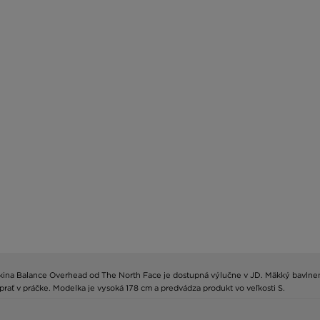
ikina Balance Overhead od The North Face je dostupná výlučne v JD. Mäkký bavlnený f
ať v práčke. Modelka je vysoká 178 cm a predvádza produkt vo veľkosti S.