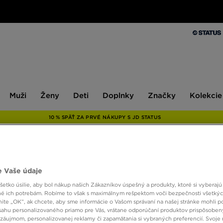
Muži
Ženy
Deti
Doplnky
Značky
Kolekcie
Muži
Ženy
Deti
Doplnky
Značky
Kolekcie
10 % SPÄŤ ZA PRVÉ NÁKUPY S JD STATUS
ONLY AT
 Vaše údaje
THE N
etko úsilie, aby bol nákup našich Zákazníkov úspešný a produkty, ktoré si vyberajú 
BALA
é ich potrebám. Robíme to však s maximálnym rešpektom voči bezpečnosti všetký
knite „OK”, ak chcete, aby sme informácie o Vašom správaní na našej stránke mohli p
sahu personalizovaného priamo pre Vás, vrátane odporúčaní produktov prispôsobe
záujmom, personalizovanej reklamy či zapamätania si vybraných preferencií. Svoje 