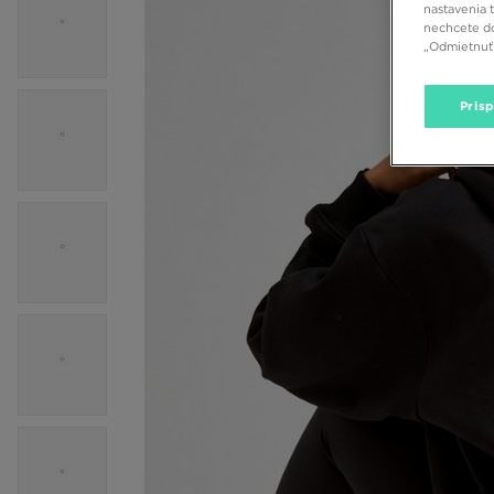
nastavenia 
nechcete do
„Odmietnuť 
Pris