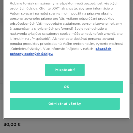
Robíme to však s maximálnym rešpektom voči bezpečnosti všetkých
osobných údajov. Kliknite „OK”, ak chcete, aby sme informácie o
Vašom správaní na našej stránke mohli použiť na prípravu obsahu
personalizovaného priamo pre Vás, vrátane odporúčaní produktov
prispôsobených Vašim potrebám a záujmom, personalizovanej reklamy
či zapamätania si vybraných preferencií. Svoje rozhodnutie aj
nastavenia týkajúce sa súborov cookie môžete kedykoľvek zmeniť, a to
kliknutím na „Prispôsobiť”. Ak nechcete dostávať personalizovanú
ponuku produktov prispôsobenú Vašim preferenciám, vyberte možnosť
„Odmietnuť všetky”. Viac informácií nájdete v našich
zásadách
ochrany osobných údajov.
Prispôsobiť
1/5
OK
Obrázky
Video
Odmietnuť všetky
ADIDAS ESSENTIAL POLY TRACK PANTS
30,00 €