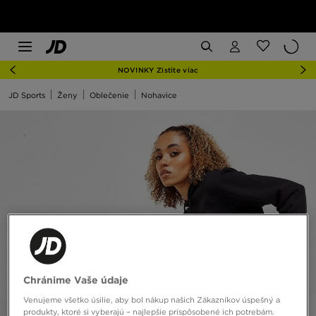
NOVINKY Zistite viac
JD Sports
Ženy
Oblečenie
Nohavice
Chránime Vaše údaje
Venujeme všetko úsilie, aby bol nákup našich Zákazníkov úspešný a
produkty, ktoré si vyberajú – najlepšie prispôsobené ich potrebám.