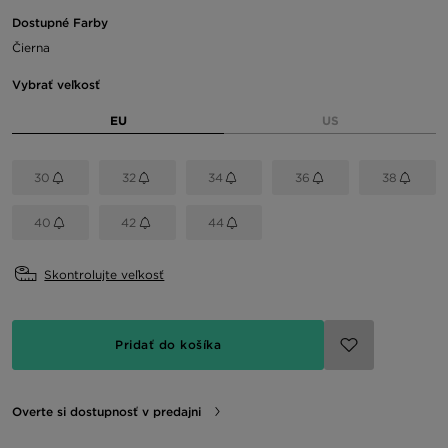
Dostupné Farby
Čierna
Vybrať veľkosť
EU
US
30
32
34
36
38
40
42
44
Skontrolujte veľkosť
Pridať do košíka
Overte si dostupnosť v predajni