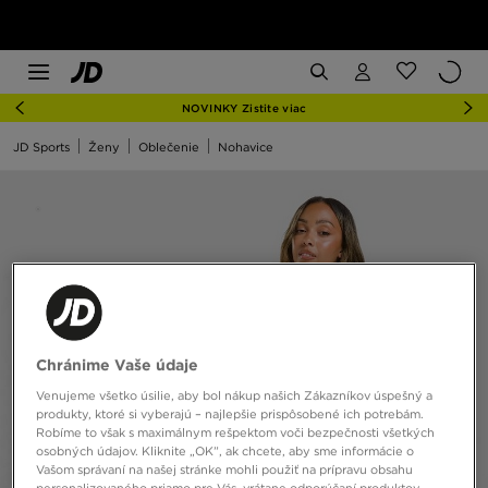
NOVINKY Zistite viac
JD Sports
Ženy
Oblečenie
Nohavice
Chránime Vaše údaje
Venujeme všetko úsilie, aby bol nákup našich Zákazníkov úspešný a
produkty, ktoré si vyberajú – najlepšie prispôsobené ich potrebám.
Robíme to však s maximálnym rešpektom voči bezpečnosti všetkých
osobných údajov. Kliknite „OK”, ak chcete, aby sme informácie o
Vašom správaní na našej stránke mohli použiť na prípravu obsahu