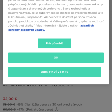
personalizovaného priamo pre Vás, vrátane odporúčaní produktov
prispôsobených Vašim potrebám a záujmom, personalizovanej reklamy
či zapamätania si vybraných preferencií. Svoje rozhodnutie aj
nastavenia týkajúce sa súborov cookie môžete kedykoľvek zmeniť, a to
kliknutím na „Prispôsobiť”. Ak nechcete dostávať personalizovanú
ponuku produktov prispôsobenú Vašim preferenciám, vyberte možnosť
„Odmietnuť všetky”. Viac informácií nájdete v našich
zásadách
ochrany osobných údajov.
Prispôsobiť
OK
1/5
Odmietnuť všetky
ONLY AT JD
ADIDAS NOHAVICE WIDE LEG JOGGER
32,00 €
38,00 €
-16%
(Najnižšia cena za 30 dní pred zľavou)
60,00 €
-47%
(Počiatočná cena)