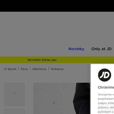
Novinky
Only
Novinky
Only at JD
at
JD
NOVINKY Zistite viac
JD Sports
Ženy
Oblečenie
Nohavice
Chránime
Venujeme vš
prispôsoben
údajov. Kli
prípravu ob
potrebám a 