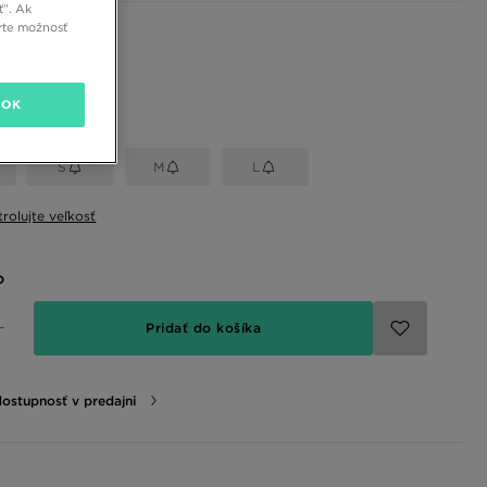
ť”. Ak
rte možnosť
 farby
OK
eľkosť
S
M
L
rolujte veľkosť
o
Pridať do košíka
dostupnosť v predajni