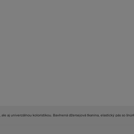
om, ale aj univerzálnou koloristikou. Bavlnená džersejová tkanina, elastický pás so