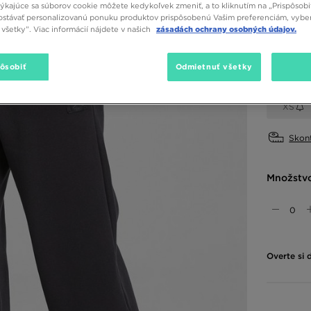
týkajúce sa súborov cookie môžete kedykoľvek zmeniť, a to kliknutím na „Prispôsobi
stávať personalizovanú ponuku produktov prispôsobenú Vašim preferenciám, vybe
Dostupné
všetky”. Viac informácií nájdete v našich
zásadách ochrany osobných údajov.
Čierna
pôsobiť
Odmietnuť všetky
Vybrať v
XS
Skont
Množstv
Overte si 