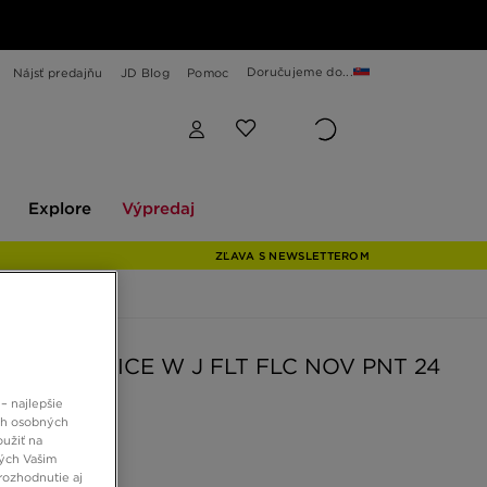
Doručujeme do...
Nájsť predajňu
JD Blog
Pomoc
Explore
Výpredaj
Explore
Výpredaj
ZĽAVA S NEWSLETTEROM
N NOHAVICE W J FLT FLC NOV PNT 24
– najlepšie
ch osobných
 €
oužiť na
ných Vašim
rozhodnutie aj