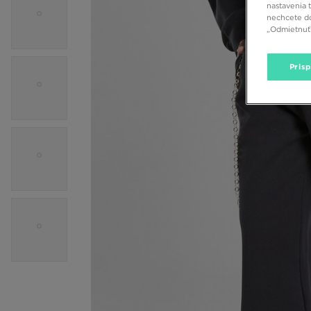
nastavenia 
nechcete do
„Odmietnuť 
Pris