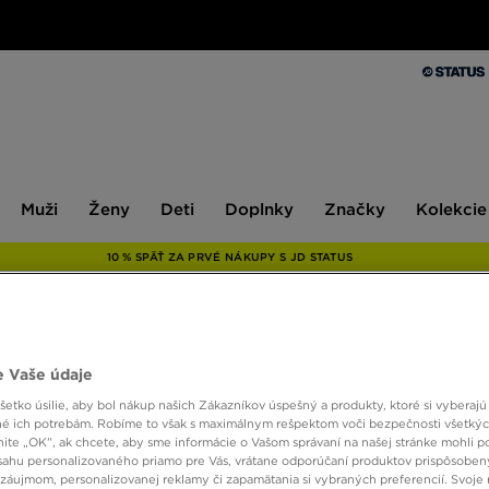
Muži
Ženy
Deti
Doplnky
Značky
Kolekcie
Muži
Ženy
Deti
Doplnky
Značky
Kolekcie
10 % SPÄŤ ZA PRVÉ NÁKUPY S JD STATUS
JORDA
 Vaše údaje
etko úsilie, aby bol nákup našich Zákazníkov úspešný a produkty, ktoré si vyberajú 
é ich potrebám. Robíme to však s maximálnym rešpektom voči bezpečnosti všetký
48,00
knite „OK”, ak chcete, aby sme informácie o Vašom správaní na našej stránke mohli p
sahu personalizovaného priamo pre Vás, vrátane odporúčaní produktov prispôsobe
záujmom, personalizovanej reklamy či zapamätania si vybraných preferencií. Svoje 