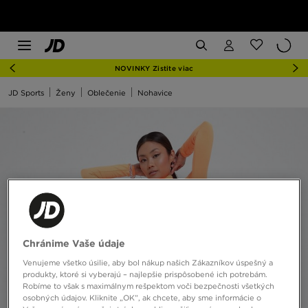
NOVINKY Zistite viac
JD Sports
Ženy
Oblečenie
Nohavice
Chránime Vaše údaje
Venujeme všetko úsilie, aby bol nákup našich Zákazníkov úspešný a
produkty, ktoré si vyberajú – najlepšie prispôsobené ich potrebám.
Robíme to však s maximálnym rešpektom voči bezpečnosti všetkých
osobných údajov. Kliknite „OK”, ak chcete, aby sme informácie o