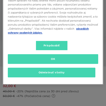
Vašom správaní na našej stránke mohli použiť na prípravu obsahu
personalizovaného priamo pre Vás, vrátane odporúčaní produktov
prispôsobených Vašim potrebám a záujmom, personalizovanej reklamy
či zapamätania si vybraných preferencií. Svoje rozhodnutie aj
nastavenia týkajúce sa súborov cookie môžete kedykoľvek zmeniť, a to
kliknutím na „Prispôsobiť”. Ak nechcete dostávať personalizovanú
ponuku produktov prispôsobenú Vašim preferenciám, vyberte možnosť
„Odmietnuť všetky”. Viac informácií nájdete v našich
zásadách
ochrany osobných údajov.
Prispôsobiť
OK
1/4
Odmietnuť všetky
NIKE NOHAVICE W NSW PHNX FLC HR STD
32,00 €
40,00 €
-20%
(Najnižšia cena za 30 dní pred zľavou)
60,00 €
-47%
(Počiatočná cena)