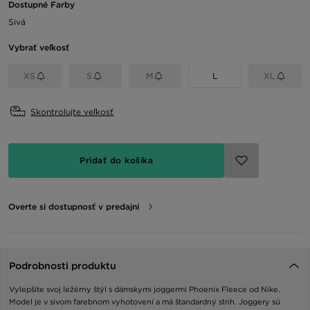
Dostupné Farby
Sivá
Vybrať veľkosť
XS
S
M
L
XL
Skontrolujte veľkosť
Pridať do košíka
Overte si dostupnosť v predajni
Podrobnosti produktu
Vylepšite svoj ležérny štýl s dámskymi joggermi Phoenix Fleece od Nike.
Model je v sivom farebnom vyhotovení a má štandardný strih. Joggery sú