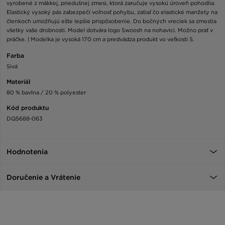
vyrobené z mäkkej, priedušnej zmesi, ktorá zaručuje vysokú úroveň pohodlia.
Elastický vysoký pás zabezpečí voľnosť pohybu, zatiaľ čo elastické manžety na
členkoch umožňujú ešte lepšie prispôsobenie. Do bočných vreciek sa zmestia
všetky vaše drobnosti. Model dotvára logo Swoosh na nohavici. Možno prať v
práčke. | Modelka je vysoká 170 cm a predvádza produkt vo veľkosti S.
Farba
Sivá
Materiál
80 % bavlna / 20 % polyester
Kód produktu
DQ5688-063
Hodnotenia
Doručenie a Vrátenie