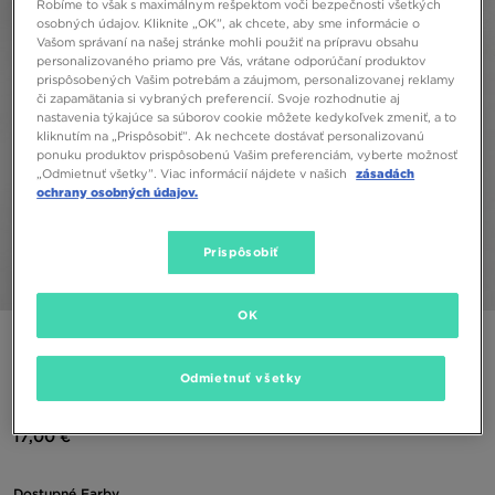
Robíme to však s maximálnym rešpektom voči bezpečnosti všetkých
osobných údajov. Kliknite „OK”, ak chcete, aby sme informácie o
Vašom správaní na našej stránke mohli použiť na prípravu obsahu
personalizovaného priamo pre Vás, vrátane odporúčaní produktov
prispôsobených Vašim potrebám a záujmom, personalizovanej reklamy
či zapamätania si vybraných preferencií. Svoje rozhodnutie aj
nastavenia týkajúce sa súborov cookie môžete kedykoľvek zmeniť, a to
kliknutím na „Prispôsobiť”. Ak nechcete dostávať personalizovanú
ponuku produktov prispôsobenú Vašim preferenciám, vyberte možnosť
„Odmietnuť všetky”. Viac informácií nájdete v našich
zásadách
ochrany osobných údajov.
Prispôsobiť
1/5
OK
ONLY AT JD
PINK SODA SPORT VICENTE JOG CRM
Odmietnuť všetky
17,00 €
Dostupné Farby