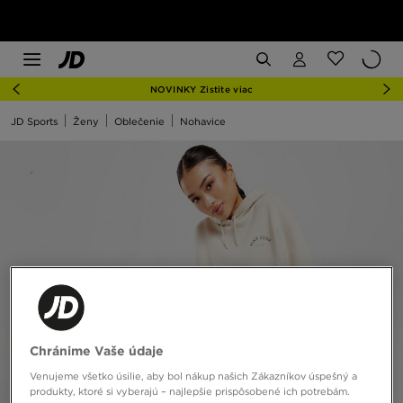
NOVINKY Zistite viac
JD Sports
Ženy
Oblečenie
Nohavice
Chránime Vaše údaje
Venujeme všetko úsilie, aby bol nákup našich Zákazníkov úspešný a
produkty, ktoré si vyberajú – najlepšie prispôsobené ich potrebám.