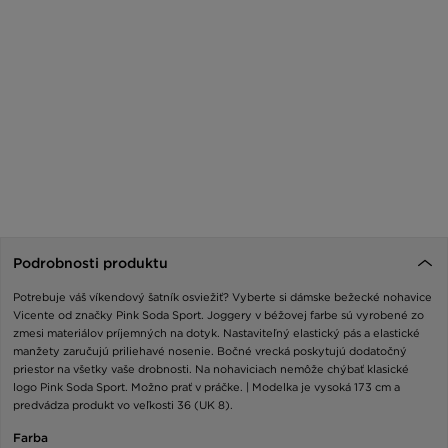
Podrobnosti produktu
Potrebuje váš víkendový šatník osviežiť? Vyberte si dámske bežecké nohavice
Vicente od značky Pink Soda Sport. Joggery v béžovej farbe sú vyrobené zo
zmesi materiálov príjemných na dotyk. Nastaviteľný elastický pás a elastické
manžety zaručujú priliehavé nosenie. Bočné vrecká poskytujú dodatočný
priestor na všetky vaše drobnosti. Na nohaviciach nemôže chýbať klasické
logo Pink Soda Sport. Možno prať v práčke. | Modelka je vysoká 173 cm a
predvádza produkt vo veľkosti 36 (UK 8).
Farba