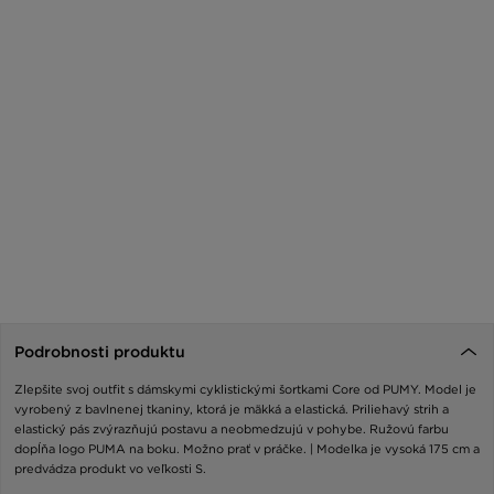
Podrobnosti produktu
Zlepšite svoj outfit s dámskymi cyklistickými šortkami Core od PUMY. Model je
vyrobený z bavlnenej tkaniny, ktorá je mäkká a elastická. Priliehavý strih a
elastický pás zvýrazňujú postavu a neobmedzujú v pohybe. Ružovú farbu
dopĺňa logo PUMA na boku. Možno prať v práčke. | Modelka je vysoká 175 cm a
predvádza produkt vo veľkosti S.