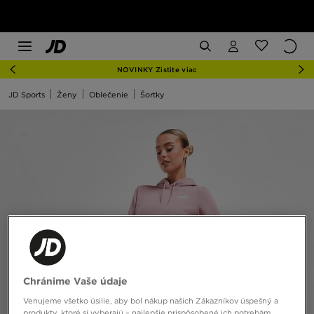
NOVINKY Zistite viac
JD Sports
Ženy
Oblečenie
Šortky
Chránime Vaše údaje
Venujeme všetko úsilie, aby bol nákup našich Zákazníkov úspešný a
produkty, ktoré si vyberajú – najlepšie prispôsobené ich potrebám.