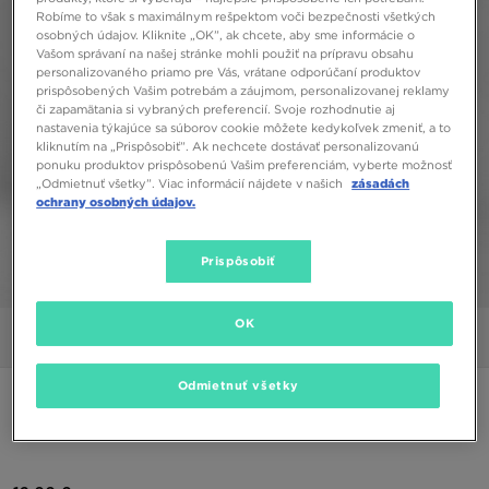
Robíme to však s maximálnym rešpektom voči bezpečnosti všetkých
osobných údajov. Kliknite „OK”, ak chcete, aby sme informácie o
Vašom správaní na našej stránke mohli použiť na prípravu obsahu
personalizovaného priamo pre Vás, vrátane odporúčaní produktov
prispôsobených Vašim potrebám a záujmom, personalizovanej reklamy
či zapamätania si vybraných preferencií. Svoje rozhodnutie aj
nastavenia týkajúce sa súborov cookie môžete kedykoľvek zmeniť, a to
kliknutím na „Prispôsobiť”. Ak nechcete dostávať personalizovanú
ponuku produktov prispôsobenú Vašim preferenciám, vyberte možnosť
„Odmietnuť všetky”. Viac informácií nájdete v našich
zásadách
ochrany osobných údajov.
Prispôsobiť
1/4
OK
Obrázky
Video
Odmietnuť všetky
ONLY AT JD
PUMA ŠORTKY ESS 7" LOGO SHORT LEGGINGS