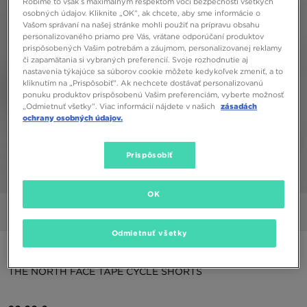
Robíme to však s maximálnym rešpektom voči bezpečnosti všetkých
osobných údajov. Kliknite „OK”, ak chcete, aby sme informácie o
Vašom správaní na našej stránke mohli použiť na prípravu obsahu
personalizovaného priamo pre Vás, vrátane odporúčaní produktov
prispôsobených Vašim potrebám a záujmom, personalizovanej reklamy
či zapamätania si vybraných preferencií. Svoje rozhodnutie aj
nastavenia týkajúce sa súborov cookie môžete kedykoľvek zmeniť, a to
kliknutím na „Prispôsobiť”. Ak nechcete dostávať personalizovanú
ponuku produktov prispôsobenú Vašim preferenciám, vyberte možnosť
„Odmietnuť všetky”. Viac informácií nájdete v našich
zásadách
ochrany osobných údajov.
Prispôsobiť
1/5
OK
Obrázky
Video
Odmietnuť všetky
ONLY AT JD
THE NORTH FACE TAPE CYCLE SHORTS