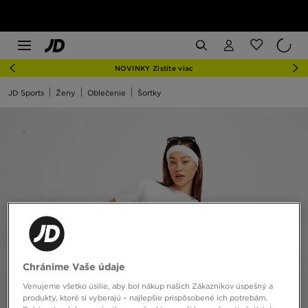
NOVINKY Zistite viac
JD Sports
Ženy
Oblečenie
Šortky
Chránime Vaše údaje
Venujeme všetko úsilie, aby bol nákup našich Zákazníkov úspešný a
produkty, ktoré si vyberajú – najlepšie prispôsobené ich potrebám.