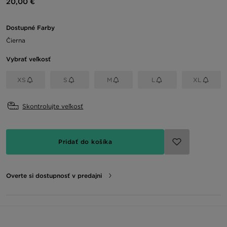
20,00 €
Dostupné Farby
Čierna
Vybrať veľkosť
XS
S
M
L
XL
Skontrolujte veľkosť
Pridať do košíka
Overte si dostupnosť v predajni