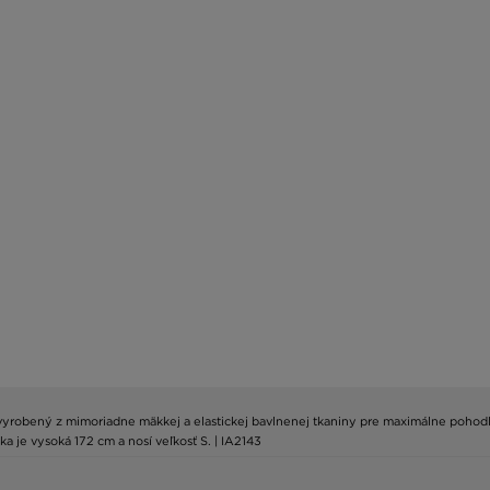
 vyrobený z mimoriadne mäkkej a elastickej bavlnenej tkaniny pre maximálne pohodli
a je vysoká 172 cm a nosí veľkosť S. | IA2143