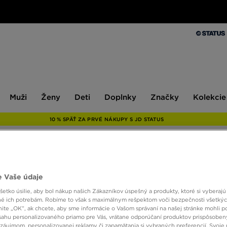
Muži
Ženy
Deti
Doplnky
Značky
Kolekcie
Muži
Ženy
Deti
Doplnky
Značky
Kolekcie
10 % SPÄŤ ZA PRVÉ NÁKUPY S JD STATUS
ONLY AT
 Vaše údaje
ADIDA
etko úsilie, aby bol nákup našich Zákazníkov úspešný a produkty, ktoré si vyberajú 
é ich potrebám. Robíme to však s maximálnym rešpektom voči bezpečnosti všetký
knite „OK”, ak chcete, aby sme informácie o Vašom správaní na našej stránke mohli p
sahu personalizovaného priamo pre Vás, vrátane odporúčaní produktov prispôsobe
12,00 
záujmom, personalizovanej reklamy či zapamätania si vybraných preferencií. Svoje 