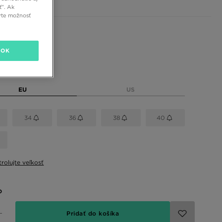
ť”. Ak
rte možnosť
 farby
OK
eľkosť
EU
US
34
36
38
40
rolujte veľkosť
o
Pridať do košíka