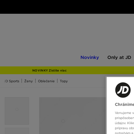
Novinky
Only
Novinky
Only at JD
at
JD
NOVINKY Zistite viac
JD Sports
Ženy
Oblečenie
Topy
Chránime
Venujeme vš
prispôsoben
údajov. Kli
prípravu ob
potrebám a 