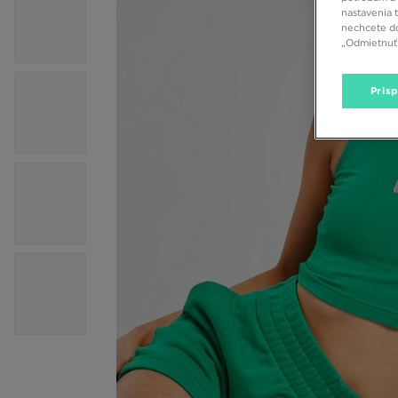
nastavenia 
nechcete do
„Odmietnuť 
Pris