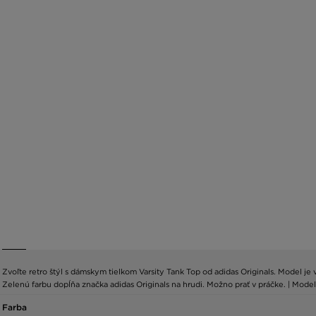
Zvoľte retro štýl s dámskym tielkom Varsity Tank Top od adidas Originals. Model je
Zelenú farbu dopĺňa značka adidas Originals na hrudi. Možno prať v práčke. | Modelk
Farba