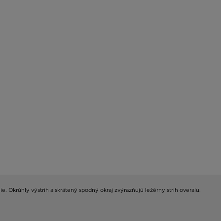
e. Okrúhly výstrih a skrátený spodný okraj zvýrazňujú ležérny strih overalu.