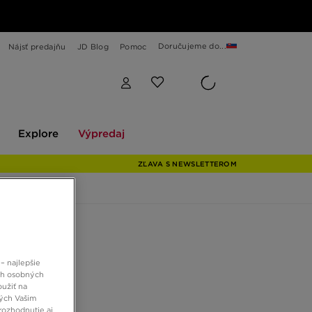
Doručujeme do...
Nájsť predajňu
JD Blog
Pomoc
Explore
Výpredaj
Explore
Výpredaj
ZĽAVA S NEWSLETTEROM
 JD
S TRIČKO
– najlepšie
ch osobných
oužiť na
ných Vašim
€
rozhodnutie aj