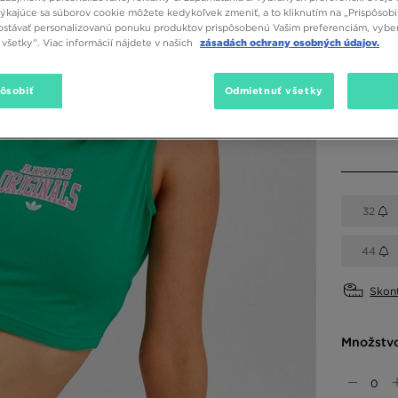
týkajúce sa súborov cookie môžete kedykoľvek zmeniť, a to kliknutím na „Prispôsobi
stávať personalizovanú ponuku produktov prispôsobenú Vašim preferenciám, vybe
všetky”. Viac informácií nájdete v našich
zásadách ochrany osobných údajov.
Dostupné
Zelená
pôsobiť
Odmietnuť všetky
Vybrať v
32
44
Skont
Množstv