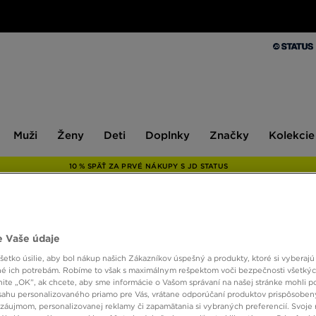
Muži
Ženy
Deti
Doplnky
Značky
Kolekcie
Muži
Ženy
Deti
Doplnky
Značky
Kolekcie
10 % SPÄŤ ZA PRVÉ NÁKUPY S JD STATUS
ONLY AT
 Vaše údaje
MCKEN
etko úsilie, aby bol nákup našich Zákazníkov úspešný a produkty, ktoré si vyberajú 
é ich potrebám. Robíme to však s maximálnym rešpektom voči bezpečnosti všetký
TRIČ
knite „OK”, ak chcete, aby sme informácie o Vašom správaní na našej stránke mohli p
sahu personalizovaného priamo pre Vás, vrátane odporúčaní produktov prispôsobe
záujmom, personalizovanej reklamy či zapamätania si vybraných preferencií. Svoje 