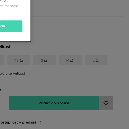
ť”. Ak
€
rte možnosť
 farby
OK
eľkosť
XS
S
M
L
rolujte veľkosť
o
Pridať do košíka
dostupnosť v predajni