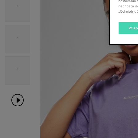
nastavenia 
nechcete do
„Odmietnuť 
Pris