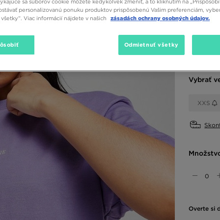
týkajúce sa súborov cookie môžete kedykoľvek zmeniť, a to kliknutím na „Prispôsobi
13,00 
stávať personalizovanú ponuku produktov prispôsobenú Vašim preferenciám, vybe
všetky”. Viac informácií nájdete v našich
zásadách ochrany osobných údajov.
Dostupné
pôsobiť
Odmietnuť všetky
Fialová
Vybrať v
XXS
Skont
Množstv
Overte si 