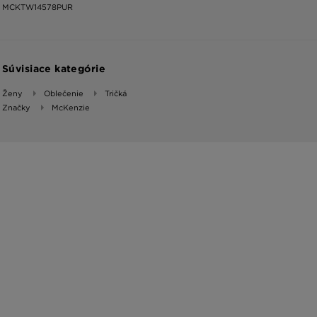
MCKTW14578PUR
Súvisiace kategórie
Ženy
Oblečenie
Tričká
Značky
McKenzie