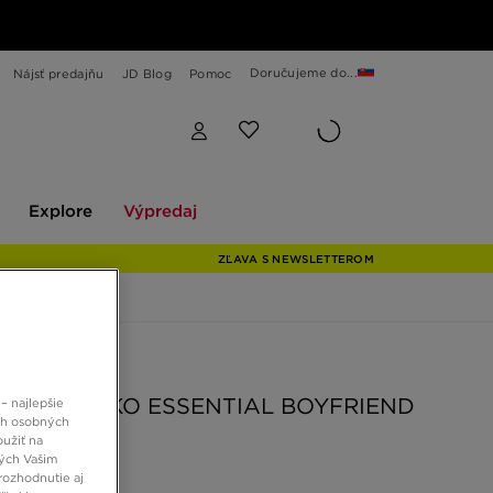
Doručujeme do...
Nájsť predajňu
JD Blog
Pomoc
Explore
Výpredaj
Explore
Výpredaj
ZĽAVA S NEWSLETTEROM
 JD
ZIE TRIČKO ESSENTIAL BOYFRIEND
– najlepšie
ch osobných
KO
oužiť na
ných Vašim
rozhodnutie aj