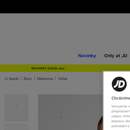
Novinky
Only
Novinky
Only at JD
at
JD
NOVINKY Zistite viac
JD Sports
Ženy
Oblečenie
Tričká
Chránime
Venujeme vš
prispôsoben
údajov. Kli
prípravu ob
potrebám a 