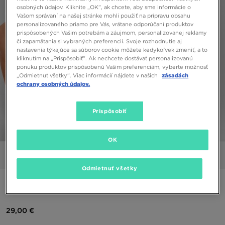
osobných údajov. Kliknite „OK”, ak chcete, aby sme informácie o
Vašom správaní na našej stránke mohli použiť na prípravu obsahu
personalizovaného priamo pre Vás, vrátane odporúčaní produktov
prispôsobených Vašim potrebám a záujmom, personalizovanej reklamy
či zapamätania si vybraných preferencií. Svoje rozhodnutie aj
nastavenia týkajúce sa súborov cookie môžete kedykoľvek zmeniť, a to
kliknutím na „Prispôsobiť”. Ak nechcete dostávať personalizovanú
ponuku produktov prispôsobenú Vašim preferenciám, vyberte možnosť
„Odmietnuť všetky”. Viac informácií nájdete v našich
zásadách
ochrany osobných údajov.
Prispôsobiť
1/5
OK
Obrázky
Video
Odmietnuť všetky
NIKE AIR BOYFRIEND TRIČKO
29,00 €