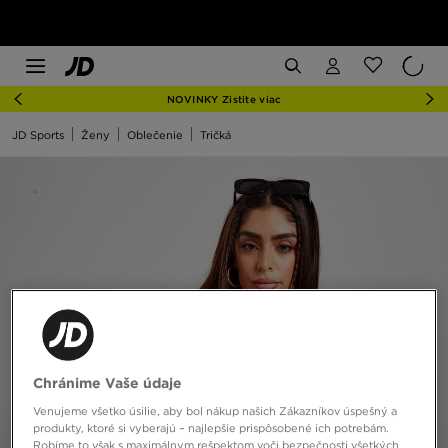
NOVINKY Zistite viac
JD Sports
Ženy
Oblečenie
Tričká
Chránime Vaše údaje
Venujeme všetko úsilie, aby bol nákup našich Zákazníkov úspešný a
produkty, ktoré si vyberajú – najlepšie prispôsobené ich potrebám.
Robíme to však s maximálnym rešpektom voči bezpečnosti všetkých