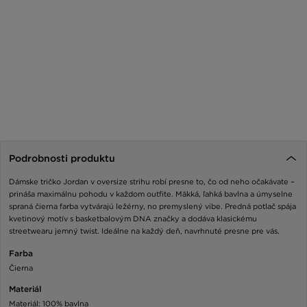
Podrobnosti produktu
Dámske tričko Jordan v oversize strihu robí presne to, čo od neho očakávate –
prináša maximálnu pohodu v každom outfite. Mäkká, ľahká bavlna a úmyselne
spraná čierna farba vytvárajú ležérny, no premyslený vibe. Predná potlač spája
kvetinový motív s basketbalovým DNA značky a dodáva klasickému
streetwearu jemný twist. Ideálne na každý deň, navrhnuté presne pre vás.
Farba
Čierna
Materiál
Materiál: 100% bavlna