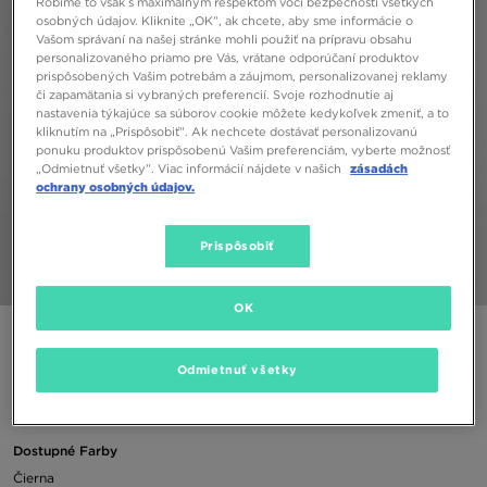
Robíme to však s maximálnym rešpektom voči bezpečnosti všetkých
osobných údajov. Kliknite „OK”, ak chcete, aby sme informácie o
Vašom správaní na našej stránke mohli použiť na prípravu obsahu
personalizovaného priamo pre Vás, vrátane odporúčaní produktov
prispôsobených Vašim potrebám a záujmom, personalizovanej reklamy
či zapamätania si vybraných preferencií. Svoje rozhodnutie aj
nastavenia týkajúce sa súborov cookie môžete kedykoľvek zmeniť, a to
kliknutím na „Prispôsobiť”. Ak nechcete dostávať personalizovanú
ponuku produktov prispôsobenú Vašim preferenciám, vyberte možnosť
„Odmietnuť všetky”. Viac informácií nájdete v našich
zásadách
ochrany osobných údajov.
Prispôsobiť
1/5
OK
TRIČKO W JORDAN SS OS GFX TEE BQ
Odmietnuť všetky
24,00 €
Dostupné Farby
Čierna