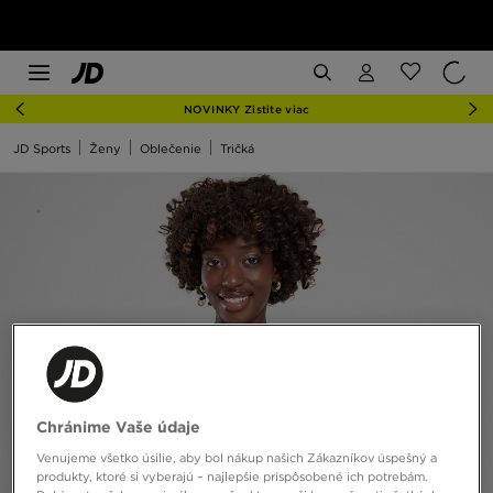
NOVINKY Zistite viac
JD Sports
Ženy
Oblečenie
Tričká
Chránime Vaše údaje
Venujeme všetko úsilie, aby bol nákup našich Zákazníkov úspešný a
produkty, ktoré si vyberajú – najlepšie prispôsobené ich potrebám.