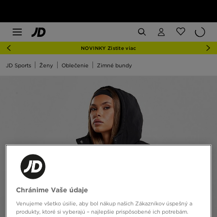
NOVINKY Zistite viac
JD Sports
Ženy
Oblečenie
Zimné bundy
Chránime Vaše údaje
Venujeme všetko úsilie, aby bol nákup našich Zákazníkov úspešný a
produkty, ktoré si vyberajú – najlepšie prispôsobené ich potrebám.