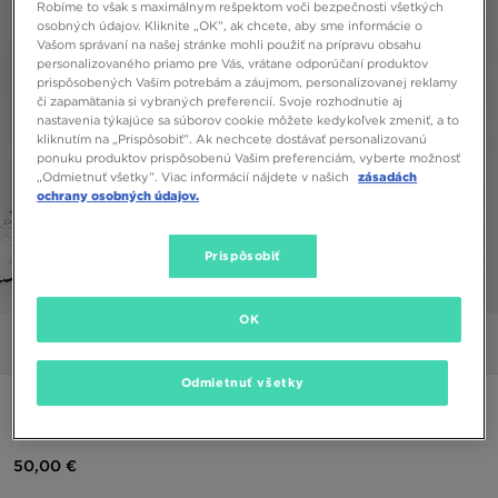
Robíme to však s maximálnym rešpektom voči bezpečnosti všetkých
osobných údajov. Kliknite „OK”, ak chcete, aby sme informácie o
Vašom správaní na našej stránke mohli použiť na prípravu obsahu
personalizovaného priamo pre Vás, vrátane odporúčaní produktov
prispôsobených Vašim potrebám a záujmom, personalizovanej reklamy
či zapamätania si vybraných preferencií. Svoje rozhodnutie aj
nastavenia týkajúce sa súborov cookie môžete kedykoľvek zmeniť, a to
kliknutím na „Prispôsobiť”. Ak nechcete dostávať personalizovanú
ponuku produktov prispôsobenú Vašim preferenciám, vyberte možnosť
„Odmietnuť všetky”. Viac informácií nájdete v našich
zásadách
ochrany osobných údajov.
Prispôsobiť
1/6
OK
Obrázky
Video
Odmietnuť všetky
SUPPLY & DEMAND BUNDA PARKER PAD JKT
50,00 €