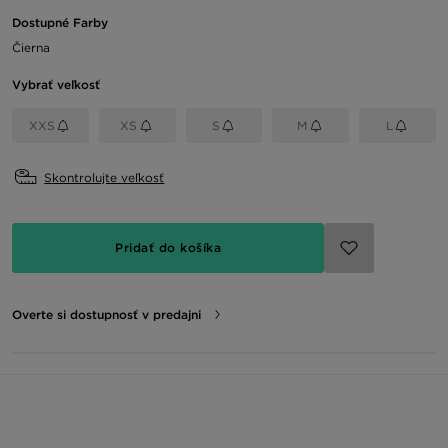
Dostupné Farby
Čierna
Vybrať veľkosť
XXS
XS
S
M
L
Skontrolujte veľkosť
Pridať do košíka
Overte si dostupnosť v predajni