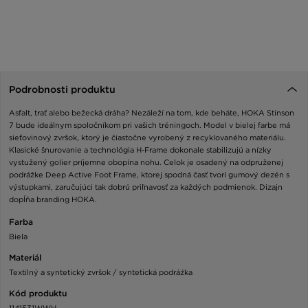
Podrobnosti produktu
Asfalt, trať alebo bežecká dráha? Nezáleží na tom, kde beháte, HOKA Stinson
7 bude ideálnym spoločníkom pri vašich tréningoch. Model v bielej farbe má
sieťovinový zvršok, ktorý je čiastočne vyrobený z recyklovaného materiálu.
Klasické šnurovanie a technológia H-Frame dokonale stabilizujú a nízky
vystužený golier príjemne obopína nohu. Celok je osadený na odpruženej
podrážke Deep Active Foot Frame, ktorej spodná časť tvorí gumový dezén s
výstupkami, zaručujúci tak dobrú priľnavosť za každých podmienok. Dizajn
dopĺňa branding HOKA.
Farba
Biela
Materiál
Textilný a syntetický zvršok / syntetická podráźka
Kód produktu
1141531WWH