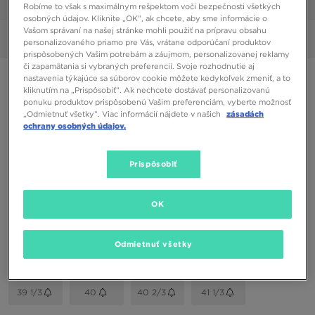
1/6
Robíme to však s maximálnym rešpektom voči bezpečnosti všetkých
osobných údajov. Kliknite „OK”, ak chcete, aby sme informácie o
Vašom správaní na našej stránke mohli použiť na prípravu obsahu
Obrázky
360°
personalizovaného priamo pre Vás, vrátane odporúčaní produktov
prispôsobených Vašim potrebám a záujmom, personalizovanej reklamy
či zapamätania si vybraných preferencií. Svoje rozhodnutie aj
HOKA STINSON 7
nastavenia týkajúce sa súborov cookie môžete kedykoľvek zmeniť, a to
kliknutím na „Prispôsobiť”. Ak nechcete dostávať personalizovanú
ponuku produktov prispôsobenú Vašim preferenciám, vyberte možnosť
„Odmietnuť všetky”. Viac informácií nájdete v našich
zásadách
90,00 €
ochrany osobných údajov.
Dostupné Farby
Prispôsobiť
Biela
Vybrať veľkosť
OK
EU
US
Odmietnuť všetky
36
36 2/3
37 1/3
38
38 2/3
39 1/3
40
40 2/3
41 1/3