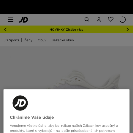
NOVINKY Zistite viac
JD Sports
Ženy
Obuv
Bežecká obuv
Chránime Vaše údaje
Venujeme všetko úsilie, aby bol nákup našich Zákazníkov úspešný a
produkty, ktoré si vyberajú – najlepšie prispôsobené ich potrebám.