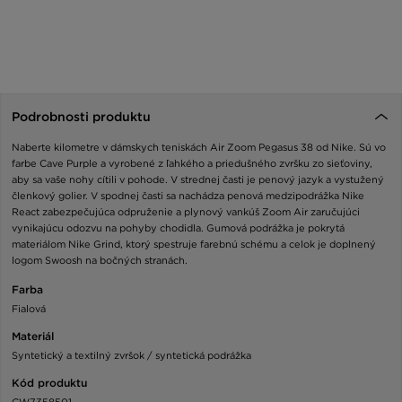
Podrobnosti produktu
Naberte kilometre v dámskych teniskách Air Zoom Pegasus 38 od Nike. Sú vo
farbe Cave Purple a vyrobené z ľahkého a priedušného zvršku zo sieťoviny,
aby sa vaše nohy cítili v pohode. V strednej časti je penový jazyk a vystužený
členkový golier. V spodnej časti sa nachádza penová medzipodrážka Nike
React zabezpečujúca odpruženie a plynový vankúš Zoom Air zaručujúci
vynikajúcu odozvu na pohyby chodidla. Gumová podrážka je pokrytá
materiálom Nike Grind, ktorý spestruje farebnú schému a celok je doplnený
logom Swoosh na bočných stranách.
Farba
Fialová
Materiál
Syntetický a textilný zvršok / syntetická podrážka
Kód produktu
CW7358501