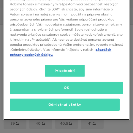
1/6
Robíme to však s maximálnym rešpektom voči bezpečnosti všetkých
osobných údajov. Kliknite „OK”, ak chcete, aby sme informácie o
Vašom správaní na našej stránke mohli použiť na prípravu obsahu
Obrázky
360°
personalizovaného priamo pre Vás, vrátane odporúčaní produktov
prispôsobených Vašim potrebám a záujmom, personalizovanej reklamy
či zapamätania si vybraných preferencií. Svoje rozhodnutie aj
NIKE AIR ZOOM PEGASUS 38
nastavenia týkajúce sa súborov cookie môžete kedykoľvek zmeniť, a to
kliknutím na „Prispôsobiť”. Ak nechcete dostávať personalizovanú
ponuku produktov prispôsobenú Vašim preferenciám, vyberte možnosť
115,00 €
„Odmietnuť všetky”. Viac informácií nájdete v našich
zásadách
ochrany osobných údajov.
Dostupné Farby
Prispôsobiť
Fialová
Vybrať veľkosť
OK
EU
US
Odmietnuť všetky
36
36,5
37,5
38
38,5
39
40
40,5
41