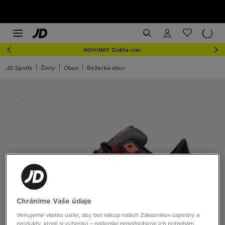
NOVINKY Zistite viac
JD Sports
Ženy
Obuv
Bežecká obuv
Chránime Vaše údaje
Venujeme všetko úsilie, aby bol nákup našich Zákazníkov úspešný a
produkty, ktoré si vyberajú – najlepšie prispôsobené ich potrebám.