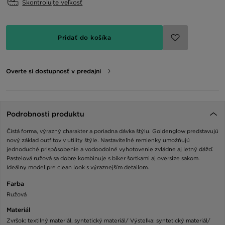
Skontrolujte veľkosť
Pridať do košíka
Overte si dostupnosť v predajni
Podrobnosti produktu
Čistá forma, výrazný charakter a poriadna dávka štýlu. Goldenglow predstavujú
nový základ outfitov v utility štýle. Nastaviteľné remienky umožňujú
jednoduché prispôsobenie a vodoodolné vyhotovenie zvládne aj letný dážď.
Pastelová ružová sa dobre kombinuje s biker šortkami aj oversize sakom.
Ideálny model pre clean look s výraznejším detailom.
Farba
Ružová
Materiál
Zvršok: textilný materiál, syntetický materiál/ Výstelka: syntetický materiál/