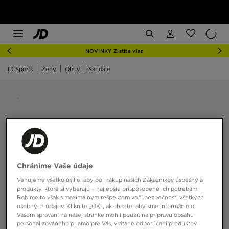
NOVINKY Zistite viac
JD Sports
Ženy
Obuv
Sandále
Chránime Vaše údaje
Venujeme všetko úsilie, aby bol nákup našich Zákazníkov úspešný a
produkty, ktoré si vyberajú – najlepšie prispôsobené ich potrebám.
Robíme to však s maximálnym rešpektom voči bezpečnosti všetkých
osobných údajov. Kliknite „OK”, ak chcete, aby sme informácie o
Vašom správaní na našej stránke mohli použiť na prípravu obsahu
personalizovaného priamo pre Vás, vrátane odporúčaní produktov