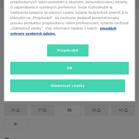
prispôsobených Vašim potrebám a záujmom, personalizovanej reklamy
1/6
či zapamätania si vybraných preferencií. Svoje rozhodnutie aj
nastavenia týkajúce sa súborov cookie môžete kedykoľvek zmeniť, a to
UGG GOLDENGLOW
kliknutím na „Prispôsobiť”. Ak nechcete dostávať personalizovanú
ponuku produktov prispôsobenú Vašim preferenciám, vyberte možnosť
„Odmietnuť všetky”. Viac informácií nájdete v našich
zásadách
ochrany osobných údajov.
88,00 €
102,00 €
-14%
(Najnižšia cena za 30 dní pred zľavou)
118,00 €
-25%
(Počiatočná cena)
Prispôsobiť
Dostupné Farby
OK
Ružová
Vybrať veľkosť
Odmietnuť všetky
EU
US
36
37
38
39
40
41