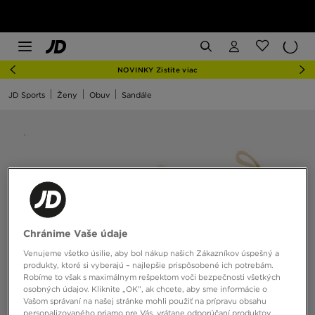
NOVINKY Zistite viac
JD Sports
Ženy
Obuv
Sandále
Chránime Vaše údaje
Venujeme všetko úsilie, aby bol nákup našich Zákazníkov úspešný a
produkty, ktoré si vyberajú – najlepšie prispôsobené ich potrebám.
Robíme to však s maximálnym rešpektom voči bezpečnosti všetkých
osobných údajov. Kliknite „OK”, ak chcete, aby sme informácie o
Vašom správaní na našej stránke mohli použiť na prípravu obsahu
personalizovaného priamo pre Vás, vrátane odporúčaní produktov