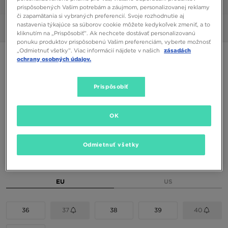
1/6
prispôsobených Vašim potrebám a záujmom, personalizovanej reklamy
či zapamätania si vybraných preferencií. Svoje rozhodnutie aj
nastavenia týkajúce sa súborov cookie môžete kedykoľvek zmeniť, a to
Obrázky
360°
kliknutím na „Prispôsobiť”. Ak nechcete dostávať personalizovanú
ponuku produktov prispôsobenú Vašim preferenciám, vyberte možnosť
„Odmietnuť všetky”. Viac informácií nájdete v našich
zásadách
UGG W GOLDENGLOW
ochrany osobných údajov.
80,00 €
Prispôsobiť
94,00 €
-15%
(Najnižšia cena za 30 dní pred zľavou)
110,00 €
-27%
(Počiatočná cena)
OK
Dostupné Farby
Odmietnuť všetky
Vybrať veľkosť
EU
US
36
37
38
39
40