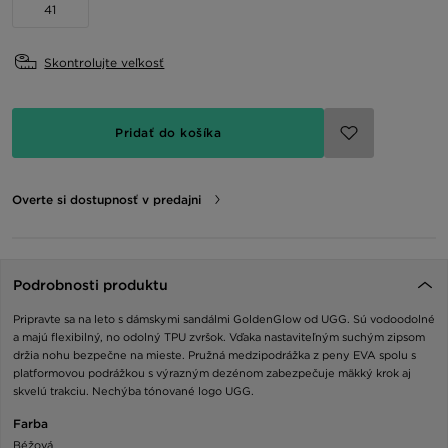
41
Skontrolujte veľkosť
Pridať do košíka
Overte si dostupnosť v predajni
Podrobnosti produktu
Pripravte sa na leto s dámskymi sandálmi GoldenGlow od UGG. Sú vodoodolné
a majú flexibilný, no odolný TPU zvršok. Vďaka nastaviteľným suchým zipsom
držia nohu bezpečne na mieste. Pružná medzipodrážka z peny EVA spolu s
platformovou podrážkou s výrazným dezénom zabezpečuje mäkký krok aj
skvelú trakciu. Nechýba tónované logo UGG.
Farba
Béžová