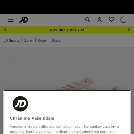
NOVINKY Zistite viac
JD Sports
Ženy
Obuv
Skate
Chránime Vaše údaje
Venujeme všetko úsilie, aby bol nákup našich Zákazníkov úspešný a
produkty, ktoré si vyberajú – najlepšie prispôsobené ich potrebám.