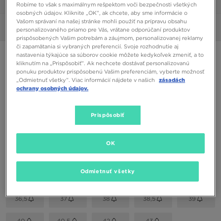
1/6
Robíme to však s maximálnym rešpektom voči bezpečnosti všetkých
osobných údajov. Kliknite „OK”, ak chcete, aby sme informácie o
Vašom správaní na našej stránke mohli použiť na prípravu obsahu
Obrázky
360°
personalizovaného priamo pre Vás, vrátane odporúčaní produktov
prispôsobených Vašim potrebám a záujmom, personalizovanej reklamy
či zapamätania si vybraných preferencií. Svoje rozhodnutie aj
ONLY AT JD
nastavenia týkajúce sa súborov cookie môžete kedykoľvek zmeniť, a to
kliknutím na „Prispôsobiť”. Ak nechcete dostávať personalizovanú
VANS OLD SKOOL PLAT
ponuku produktov prispôsobenú Vašim preferenciám, vyberte možnosť
„Odmietnuť všetky”. Viac informácií nájdete v našich
zásadách
ochrany osobných údajov.
29,00 €
Prispôsobiť
Dostupné Farby
Ružová
OK
Vybrať veľkosť
EU
US
Odmietnuť všetky
36,5
37
38
38,5
39
40
40,5
42
43