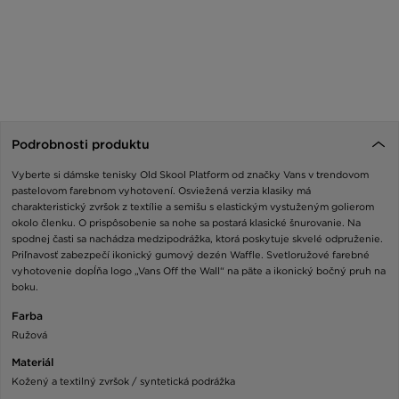
Podrobnosti produktu
Vyberte si dámske tenisky Old Skool Platform od značky Vans v trendovom
pastelovom farebnom vyhotovení. Osviežená verzia klasiky má
charakteristický zvršok z textílie a semišu s elastickým vystuženým golierom
okolo členku. O prispôsobenie sa nohe sa postará klasické šnurovanie. Na
spodnej časti sa nachádza medzipodrážka, ktorá poskytuje skvelé odpruženie.
Priľnavosť zabezpečí ikonický gumový dezén Waffle. Svetloružové farebné
vyhotovenie dopĺňa logo „Vans Off the Wall“ na päte a ikonický bočný pruh na
boku.
Farba
Ružová
Materiál
Kožený a textilný zvršok / syntetická podrážka