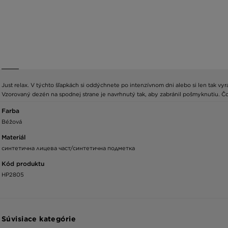
Just relax. V týchto šľapkách si oddýchnete po intenzívnom dni alebo si len tak vyra
Vzorovaný dezén na spodnej strane je navrhnutý tak, aby zabránil pošmyknutiu. Čo
Farba
Béžová
Materiál
синтетична лицева част/синтетична подметка
Kód produktu
HP2805
Súvisiace kategórie