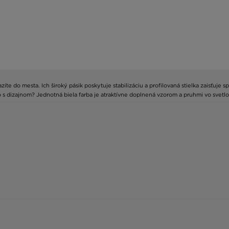
zíte do mesta. Ich široký pásik poskytuje stabilizáciu a profilovaná stielka zaisťuj
 s dizajnom? Jednotná biela farba je atraktívne doplnená vzorom a pruhmi vo svetlo