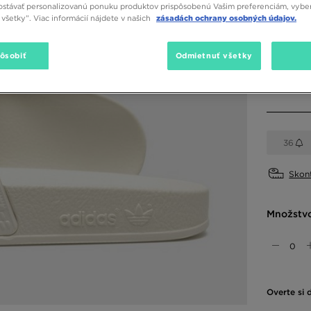
stávať personalizovanú ponuku produktov prispôsobenú Vašim preferenciám, vybe
všetky”. Viac informácií nájdete v našich
zásadách ochrany osobných údajov.
Dostupné
Béžová
pôsobiť
Odmietnuť všetky
Vybrať v
36
Skont
Množstv
Overte si 