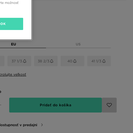
rte možnosť
 farby
OK
eľkosť
EU
US
37 1/3
38 2/3
40
41 1/3
rolujte veľkosť
o
Pridať do košíka
dostupnosť v predajni