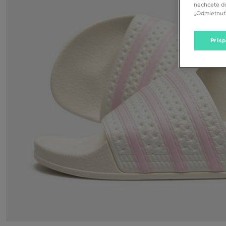
nechcete do
„Odmietnuť 
Pris