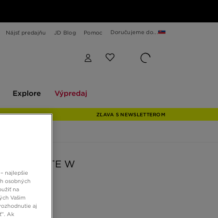
Doručujeme do...
Nájsť predajňu
JD Blog
Pomoc
Explore
Výpredaj
Explore
Výpredaj
ZĽAVA S NEWSLETTEROM
AS ADILETTE W
– najlepšie
ch osobných
oužiť na
 €
ných Vašim
rozhodnutie aj
ť”. Ak