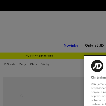
Novinky
Only
Novinky
Only at JD
at
JD
NOVINKY Zistite viac
JD Sports
Ženy
Obuv
Šľapky
Chránime
Venujeme vš
prispôsoben
údajov. Kli
prípravu ob
potrebám a 
nastavenia 