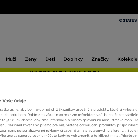
Muži
Ženy
Deti
Doplnky
Značky
Kolekcie
Muži
Ženy
Deti
Doplnky
Značky
Kolekcie
10 % SPÄŤ ZA PRVÉ NÁKUPY S JD STATUS
 Vaše údaje
ADID
etko úsilie, aby bol nákup našich Zákazníkov úspešný a produkty, ktoré si vyberajú 
é ich potrebám. Robíme to však s maximálnym rešpektom voči bezpečnosti všetký
knite „OK”, ak chcete, aby sme informácie o Vašom správaní na našej stránke mohli p
20,00
sahu personalizovaného priamo pre Vás, vrátane odporúčaní produktov prispôsobe
záujmom, personalizovanej reklamy či zapamätania si vybraných preferencií. Svoje 
týkajúce sa súborov cookie môžete kedykoľvek zmeniť, a to kliknutím na „Prispôsobi