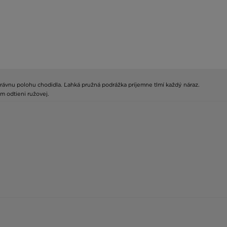
e správnu polohu chodidla. Ľahká pružná podrážka príjemne tlmí každý náraz.
m odtieni ružovej.