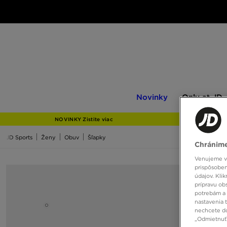
Novinky
Only
Novinky
Only at JD
at
JD
NOVINKY Zistite viac
JD Sports
Ženy
Obuv
Šľapky
Chránime
Venujeme vš
prispôsoben
údajov. Kli
prípravu ob
potrebám a 
nastavenia 
nechcete do
„Odmietnuť 