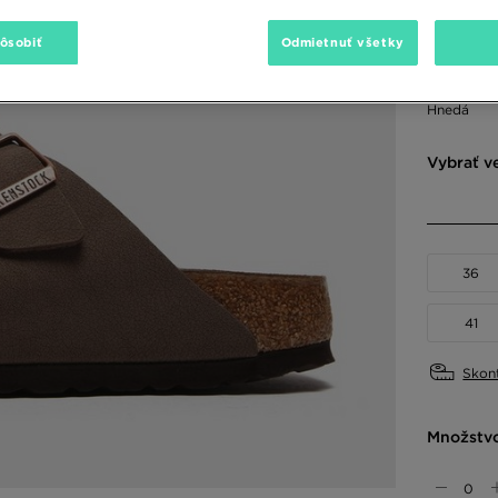
100,00 €
pôsobiť
Odmietnuť všetky
Dostupné
Hnedá
Vybrať v
36
41
Skont
Množstv