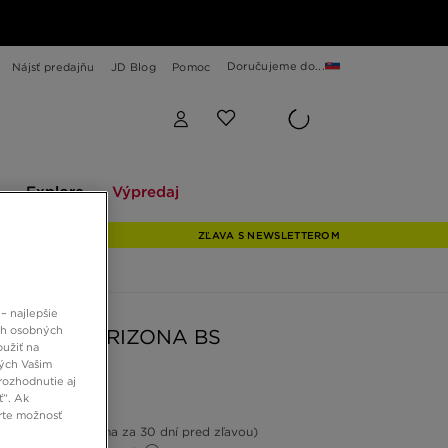
Doručujeme do...
Nájsť predajňu
JD Blog
Pomoc
Explore
Výpredaj
Explore
Výpredaj
ZĽAVA S NEWSLETTEROM
– najlepšie
ch osobných
ENSTOCK ARIZONA BS
oužiť na
ných Vašim
rozhodnutie aj
 €
ť”. Ak
rte možnosť
-14%
(Najnižšia cena za 30 dní pred zľavou)