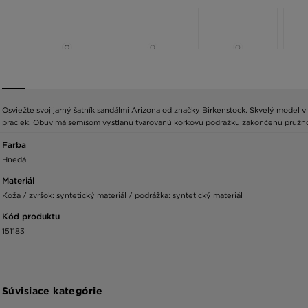
Osviežte svoj jarný šatník sandálmi Arizona od značky Birkenstock. Skvelý model 
praciek. Obuv má semišom vystlanú tvarovanú korkovú podrážku zakončenú pružno
Farba
Hnedá
Materiál
Koža / zvršok: syntetický materiál / podrážka: syntetický materiál
Kód produktu
151183
Súvisiace kategórie