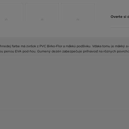
Overte si 
v hnedej farbe má zvršok z PVC Birko-Flor a mäkkú podšívku. Vďaka tomu je mäkký a
u penou EVA pod ňou. Gumený dezén zabezpečuje priľnavosť na rôznych povrchoch