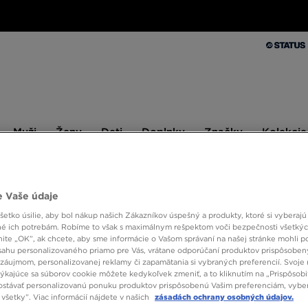
Muži
Ženy
Deti
Doplnky
Značky
Kolekcie
Muži
Ženy
Deti
Doplnky
Značky
Kolekcie
10 % SPÄŤ ZA PRVÉ NÁKUPY S JD STATUS
 Vaše údaje
etko úsilie, aby bol nákup našich Zákazníkov úspešný a produkty, ktoré si vyberajú 
é ich potrebám. Robíme to však s maximálnym rešpektom voči bezpečnosti všetký
BIRK
knite „OK”, ak chcete, aby sme informácie o Vašom správaní na našej stránke mohli p
sahu personalizovaného priamo pre Vás, vrátane odporúčaní produktov prispôsobe
záujmom, personalizovanej reklamy či zapamätania si vybraných preferencií. Svoje 
86,00
týkajúce sa súborov cookie môžete kedykoľvek zmeniť, a to kliknutím na „Prispôsobi
stávať personalizovanú ponuku produktov prispôsobenú Vašim preferenciám, vybe
100,00 €
všetky”. Viac informácií nájdete v našich
zásadách ochrany osobných údajov.