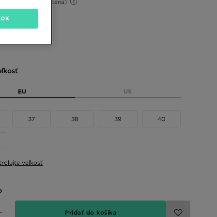
-14%
(Počiatočná cena)
OK
 farby
eľkosť
EU
US
37
38
39
40
rolujte veľkosť
o
Pridať do košíka