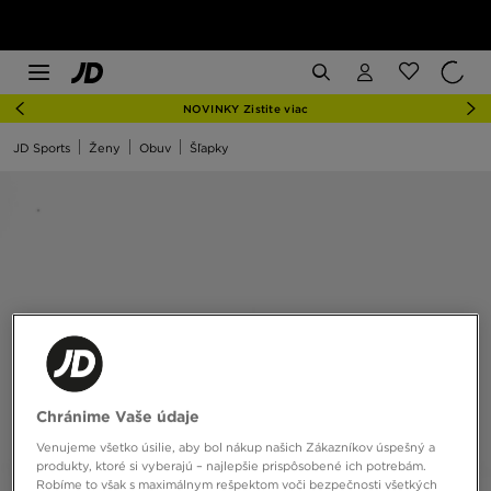
NOVINKY Zistite viac
JD Sports
Ženy
Obuv
Šľapky
Chránime Vaše údaje
Venujeme všetko úsilie, aby bol nákup našich Zákazníkov úspešný a
produkty, ktoré si vyberajú – najlepšie prispôsobené ich potrebám.
Robíme to však s maximálnym rešpektom voči bezpečnosti všetkých