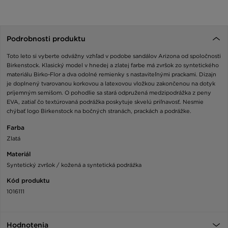
Podrobnosti produktu
Toto leto si vyberte odvážny vzhľad v podobe sandálov Arizona od spoločnosti
Birkenstock. Klasický model v hnedej a zlatej farbe má zvršok zo syntetického
materiálu Birko-Flor a dva odolné remienky s nastaviteľnými prackami. Dizajn
je doplnený tvarovanou korkovou a latexovou vložkou zakončenou na dotyk
príjemným semišom. O pohodlie sa stará odpružená medzipodrážka z peny
EVA, zatiaľ čo textúrovaná podrážka poskytuje skvelú priľnavosť. Nesmie
chýbať logo Birkenstock na bočných stranách, prackách a podrážke.
Farba
Zlatá
Materiál
Syntetický zvršok / kožená a syntetická podráźka
Kód produktu
1016111
Hodnotenia