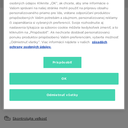
1/6
osobných údajov. Kliknite „OK”, ak chcete, aby sme informácie o
Vašom správaní na našej stránke mohli použiť na prípravu obsahu
personalizovaného priamo pre Vás, vrátane odporúčaní produktov
BIRKENSTOCK ARIZONA
prispôsobených Vašim potrebám a záujmom, personalizovanej reklamy
či zapamätania si vybraných preferencií. Svoje rozhodnutie aj
nastavenia týkajúce sa súborov cookie môžete kedykoľvek zmeniť, a to
62,00 €
kliknutím na „Prispôsobiť”. Ak nechcete dostávať personalizovanú
ponuku produktov prispôsobenú Vašim preferenciám, vyberte možnosť
„Odmietnuť všetky”. Viac informácií nájdete v našich
zásadách
Dostupné Farby
ochrany osobných údajov.
Prispôsobiť
Vybrať veľkosť
EU
US
OK
36
37
38
39
40
Odmietnuť všetky
41
Skontrolujte veľkosť