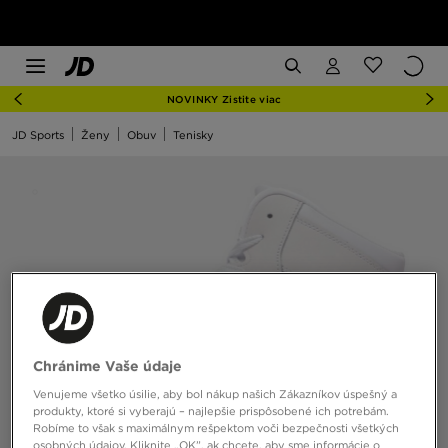
NOVINKY Zistite viac
JD Sports
Ženy
Obuv
Tenisky
Chránime Vaše údaje
Venujeme všetko úsilie, aby bol nákup našich Zákazníkov úspešný a
produkty, ktoré si vyberajú – najlepšie prispôsobené ich potrebám.
Robíme to však s maximálnym rešpektom voči bezpečnosti všetkých
osobných údajov. Kliknite „OK”, ak chcete, aby sme informácie o