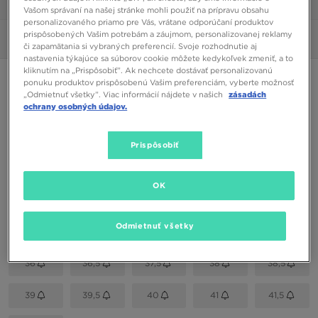
1/6
Vašom správaní na našej stránke mohli použiť na prípravu obsahu
personalizovaného priamo pre Vás, vrátane odporúčaní produktov
prispôsobených Vašim potrebám a záujmom, personalizovanej reklamy
Obrázky
360°
či zapamätania si vybraných preferencií. Svoje rozhodnutie aj
nastavenia týkajúce sa súborov cookie môžete kedykoľvek zmeniť, a to
kliknutím na „Prispôsobiť”. Ak nechcete dostávať personalizovanú
FILA FX-100 MID
ponuku produktov prispôsobenú Vašim preferenciám, vyberte možnosť
„Odmietnuť všetky”. Viac informácií nájdete v našich
zásadách
ochrany osobných údajov.
37,00 €
Prispôsobiť
Dostupné Farby
Biela
OK
Vybrať veľkosť
EU
US
Odmietnuť všetky
36
36,5
37,5
38
38,5
39
39,5
40
41
41,5