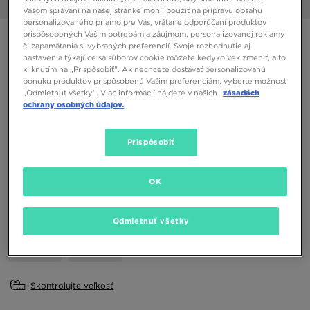
1/6
Vašom správaní na našej stránke mohli použiť na prípravu obsahu
personalizovaného priamo pre Vás, vrátane odporúčaní produktov
prispôsobených Vašim potrebám a záujmom, personalizovanej reklamy
LACOSTE L003 NEO 124 4 SFA
či zapamätania si vybraných preferencií. Svoje rozhodnutie aj
nastavenia týkajúce sa súborov cookie môžete kedykoľvek zmeniť, a to
kliknutím na „Prispôsobiť”. Ak nechcete dostávať personalizovanú
68,00 €
ponuku produktov prispôsobenú Vašim preferenciám, vyberte možnosť
„Odmietnuť všetky”. Viac informácií nájdete v našich
zásadách
ochrany osobných údajov.
Dostupné Farby
Viacfarebná
Prispôsobiť
Vybrať veľkosť
EU
US
OK
36
37
37,5
38
39
Odmietnuť všetky
39,5
40
Skontrolujte veľkosť