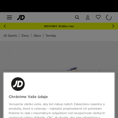
NOVINKY Zistite viac
JD Sports
Ženy
Obuv
Tenisky
Chránime Vaše údaje
Venujeme všetko úsilie, aby bol nákup našich Zákazníkov úspešný a
produkty, ktoré si vyberajú – najlepšie prispôsobené ich potrebám.
Robíme to však s maximálnym rešpektom voči bezpečnosti všetkých
osobných údajov. Kliknite „OK”, ak chcete, aby sme informácie o