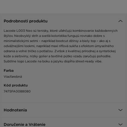
Podrobnosti produktu
Lacoste L003 Neo sú tenisky, ktoré uľahčujú kombinovanie každodenných
štýlov. Neobvyklý strih a svetlá koloristika fungujú rovnako dobre s
minimalistickými setmi – napríklad bootcut džínsy a biely top – ako aj s
odvážnejšími lookmi, napríklad maxi rifľová sukňa s efektom úmyselného
odrania a voľné tričko s potlačou. Zvršok z kvalitnej prírodnej a syntetickej
kože a sieťoviny, nízky golier a textilné pútko vzadu zaručujú pohodlie.
Subtílne logo Lacoste na boku a jazyku dopĺňa street-ready vibe.
Farba
Viacfarebná
Kód produktu
747SFA0088080
Hodnotenia
Doručenie a Vrátenie