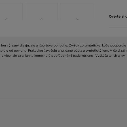
Overte si 
len výrazný dizajn, ale aj športové pohodlie. Zvršok zo syntetickej kože podporuje p
je od povrchu. Praktickosť zvyšujú aj pridané pútka a syntetický lem. A čo dizaj
vibe, ale sa aj ľahko kombinujú s obľúbenými basic kúskami. Vyskúšajte ich aj vy.