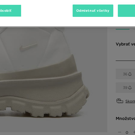
120,00 €
pôsobiť
Odmietnuť všetky
Dostupné
Vybrať v
36
39
Skont
Množstv