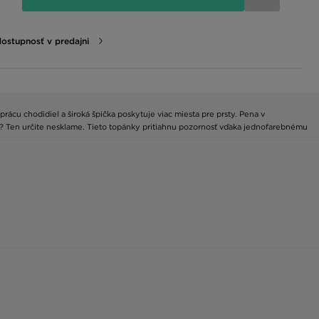
dostupnosť v predajni
rácu chodidiel a široká špička poskytuje viac miesta pre prsty. Pena v
n? Ten určite nesklame. Tieto topánky pritiahnu pozornosť vďaka jednofarebnému