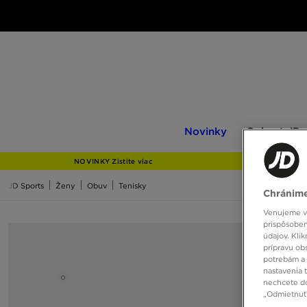
Novinky
Only
Novinky
Only at JD
at
JD
NOVINKY Zistite viac
JD Sports
Ženy
Obuv
Tenisky
Chránime
Venujeme vš
prispôsoben
údajov. Kli
prípravu ob
potrebám a 
nastavenia 
nechcete do
„Odmietnuť 