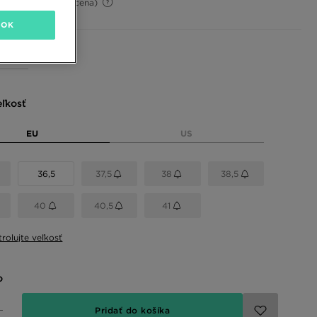
-32%
(Počiatočná cena)
OK
 farby
eľkosť
EU
US
36,5
37,5
38
38,5
40
40,5
41
rolujte veľkosť
o
Pridať do košíka