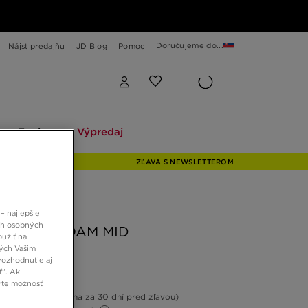
Doručujeme do...
Nájsť predajňu
JD Blog
Pomoc
Explore
Výpredaj
Explore
Výpredaj
ZĽAVA S NEWSLETTEROM
– najlepšie
ch osobných
BLAZER ROAM MID
oužiť na
ných Vašim
rozhodnutie aj
ť”. Ak
 €
rte možnosť
-20%
(Najnižšia cena za 30 dní pred zľavou)