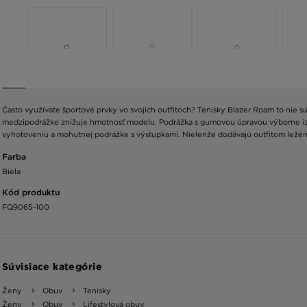
Často využívate športové prvky vo svojich outfitoch? Tenisky Blazer Roam to nie sú 
medzipodrážke znižuje hmotnosť modelu. Podrážka s gumovou úpravou výborne izolu
vyhotoveniu a mohutnej podrážke s výstupkami. Nielenže dodávajú outfitom ležérny 
Farba
Biela
Kód produktu
FQ9065-100
Súvisiace kategórie
Ženy
Obuv
Tenisky
Ženy
Obuv
Lifestylová obuv