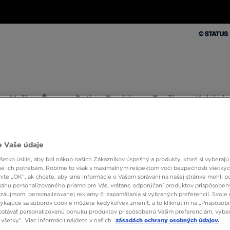
Muži
Ženy
Deti
Doplnky
Značky
Kolekcie
Muži
Ženy
Deti
Doplnky
Značky
Kolekcie
10 % SPÄŤ ZA PRVÉ NÁKUPY S JD STATUS
 Vaše údaje
etko úsilie, aby bol nákup našich Zákazníkov úspešný a produkty, ktoré si vyberajú 
é ich potrebám. Robíme to však s maximálnym rešpektom voči bezpečnosti všetký
NIKE 
knite „OK”, ak chcete, aby sme informácie o Vašom správaní na našej stránke mohli p
sahu personalizovaného priamo pre Vás, vrátane odporúčaní produktov prispôsobe
záujmom, personalizovanej reklamy či zapamätania si vybraných preferencií. Svoje 
týkajúce sa súborov cookie môžete kedykoľvek zmeniť, a to kliknutím na „Prispôsobi
82,00
stávať personalizovanú ponuku produktov prispôsobenú Vašim preferenciám, vybe
všetky”. Viac informácií nájdete v našich
zásadách ochrany osobných údajov.
102,00 €