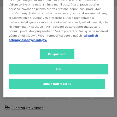
1/6
Vašom správaní na našej stránke mohli použiť na prípravu obsahu
personalizovaného priamo pre Vás, vrátane odporúčaní produktov
prispôsobených Vašim potrebám a záujmom, personalizovanej reklamy
NIKE W AIR FORCE 1 '07 NEXT NATURE
či zapamätania si vybraných preferencií. Svoje rozhodnutie aj
nastavenia týkajúce sa súborov cookie môžete kedykoľvek zmeniť, a to
kliknutím na „Prispôsobiť”. Ak nechcete dostávať personalizovanú
70,00 €
ponuku produktov prispôsobenú Vašim preferenciám, vyberte možnosť
„Odmietnuť všetky”. Viac informácií nájdete v našich
zásadách
ochrany osobných údajov.
Dostupné Farby
Biela
Prispôsobiť
Vybrať veľkosť
EU
US
OK
36
36,5
37,5
38
38,5
Odmietnuť všetky
39
40
40,5
41
42
Skontrolujte veľkosť