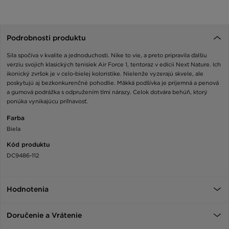
Podrobnosti produktu
Sila spočíva v kvalite a jednoduchosti. Nike to vie, a preto pripravila ďalšiu
verziu svojich klasických tenisiek Air Force 1, tentoraz v edícii Next Nature. Ich
ikonický zvršok je v celo-bielej koloristike. Nielenže vyzerajú skvele, ale
poskytujú aj bezkonkurenčné pohodlie. Mäkká podšívka je príjemná a penová
a gumová podrážka s odpružením tlmí nárazy. Celok dotvára behúň, ktorý
ponúka vynikajúcu priľnavosť.
Farba
Biela
Kód produktu
DC9486-112
Hodnotenia
Doručenie a Vrátenie