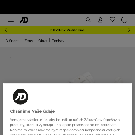
NOVINKY Zistite viac
JD Sports
Ženy
Obuv
Tenisky
Chránime Vaše údaje
Venujeme všetko úsilie, aby bol nákup našich Zákazníkov úspešný a
produkty, ktoré si vyberajú – najlepšie prispôsobené ich potrebám.
Robíme to však s maximálnym rešpektom voči bezpečnosti všetkých
osobných údajov. Kliknite „OK”, ak chcete, aby sme informácie o