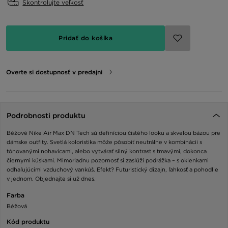
Skontrolujte veľkosť
Pridať do košíka
Overte si dostupnosť v predajni
Podrobnosti produktu
Béžové Nike Air Max DN Tech sú definíciou čistého looku a skvelou bázou pre
dámske outfity. Svetlá koloristika môže pôsobiť neutrálne v kombinácii s
tónovanými nohavicami, alebo vytvárať silný kontrast s tmavými, dokonca
čiernymi kúskami. Mimoriadnu pozornosť si zaslúži podrážka – s okienkami
odhaľujúcimi vzduchový vankúš. Efekt? Futuristický dizajn, ľahkosť a pohodlie
v jednom. Objednajte si už dnes.
Farba
Béžová
Kód produktu