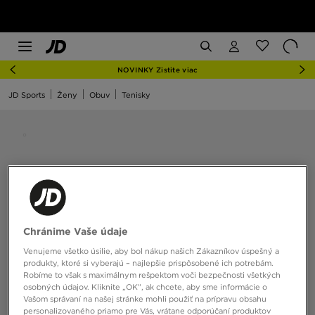
NOVINKY Zistite viac
JD Sports
Ženy
Obuv
Tenisky
Chránime Vaše údaje
Venujeme všetko úsilie, aby bol nákup našich Zákazníkov úspešný a
produkty, ktoré si vyberajú – najlepšie prispôsobené ich potrebám.
Robíme to však s maximálnym rešpektom voči bezpečnosti všetkých
osobných údajov. Kliknite „OK”, ak chcete, aby sme informácie o
Vašom správaní na našej stránke mohli použiť na prípravu obsahu
personalizovaného priamo pre Vás, vrátane odporúčaní produktov