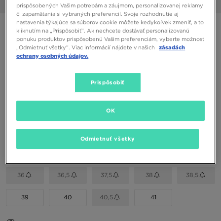
1/6
prispôsobených Vašim potrebám a záujmom, personalizovanej reklamy
či zapamätania si vybraných preferencií. Svoje rozhodnutie aj
nastavenia týkajúce sa súborov cookie môžete kedykoľvek zmeniť, a to
NIKE W AIR MAX DN TECH
kliknutím na „Prispôsobiť”. Ak nechcete dostávať personalizovanú
ponuku produktov prispôsobenú Vašim preferenciám, vyberte možnosť
„Odmietnuť všetky”. Viac informácií nájdete v našich
zásadách
84,00 €
ochrany osobných údajov.
90,00 €
-7%
(Najnižšia cena za 30 dní pred zľavou)
170,00 €
-51%
(Počiatočná cena)
Prispôsobiť
Dostupné Farby
OK
Béžová
Vybrať veľkosť
Odmietnuť všetky
EU
US
36
36,5
37,5
38
38,5
39
40
40,5
41