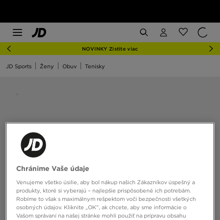
NOVINKY Zistite viac
JD Sports
Ženy
Obuv
Tenisky
Chránime Vaše údaje
Venujeme všetko úsilie, aby bol nákup našich Zákazníkov úspešný a
produkty, ktoré si vyberajú – najlepšie prispôsobené ich potrebám.
Robíme to však s maximálnym rešpektom voči bezpečnosti všetkých
osobných údajov. Kliknite „OK”, ak chcete, aby sme informácie o
Vašom správaní na našej stránke mohli použiť na prípravu obsahu