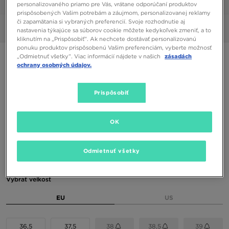
1/6
personalizovaného priamo pre Vás, vrátane odporúčaní produktov
prispôsobených Vašim potrebám a záujmom, personalizovanej reklamy
či zapamätania si vybraných preferencií. Svoje rozhodnutie aj
Obrázky
360°
nastavenia týkajúce sa súborov cookie môžete kedykoľvek zmeniť, a to
kliknutím na „Prispôsobiť”. Ak nechcete dostávať personalizovanú
ponuku produktov prispôsobenú Vašim preferenciám, vyberte možnosť
ONLY AT JD
„Odmietnuť všetky”. Viac informácií nájdete v našich
zásadách
ochrany osobných údajov.
NIKE W DUNK LOW JD
Prispôsobiť
68,00 €
72,00 €
-6%
(Najnižšia cena za 30 dní pred zľavou)
OK
120,00 €
-43%
(Počiatočná cena)
Dostupné Farby
Odmietnuť všetky
Béžová
Vybrať veľkosť
EU
US
36,5
37,5
38
38,5
39