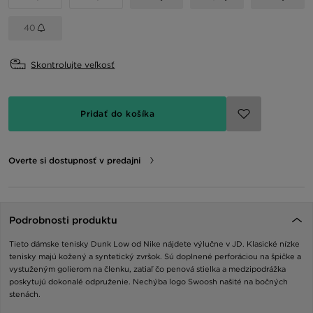
40
Skontrolujte veľkosť
Pridať do košíka
Overte si dostupnosť v predajni
Podrobnosti produktu
Tieto dámske tenisky Dunk Low od Nike nájdete výlučne v JD. Klasické nízke
tenisky majú kožený a syntetický zvršok. Sú doplnené perforáciou na špičke a
vystuženým golierom na členku, zatiaľ čo penová stielka a medzipodrážka
poskytujú dokonalé odpruženie. Nechýba logo Swoosh našité na bočných
stenách.