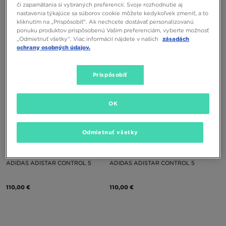
ADIDAS ADISTAR XLG 2.0
ADIDAS ADISTAR CONTROL 5 W
či zapamätania si vybraných preferencií. Svoje rozhodnutie aj
nastavenia týkajúce sa súborov cookie môžete kedykoľvek zmeniť, a to
kliknutím na „Prispôsobiť”. Ak nechcete dostávať personalizovanú
140,00 €
110,00 €
ponuku produktov prispôsobenú Vašim preferenciám, vyberte možnosť
„Odmietnuť všetky”. Viac informácií nájdete v našich
zásadách
ochrany osobných údajov.
Prispôsobiť
OK
Odmietnuť všetky
ADIDAS ADISTAR CONTROL 5
ADIDAS ADISTAR CONTROL 5
110,00 €
110,00 €