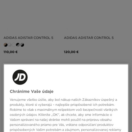
ADIDAS ADISTAR CONTROL 5
ADIDAS ADISTAR CONTROL 5
110,00 €
120,00 €
Chránime Vaše údaje
Venujeme všetko úsilie, aby bol nákup našich Zákazníkov úspešný a
produkty, ktoré si vyberajú – najlepšie prispôsobené ich potrebám.
Robíme to však s maximálnym rešpektom voči bezpečnosti všetkých
osobných údajov. Kliknite „OK”, ak chcete, aby sme informácie o
Vašom správaní na našej stránke mohli použiť na prípravu obsahu
personalizovaného priamo pre Vás, vrátane odporúčaní produktov
prispôsobených Vašim potrebám a záujmom, personalizovanej reklamy