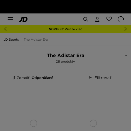
NOVINKY Zistite viac
JD Sports
The Adistar Era
The Adistar Era
28 produkty
Zoradiť:
Odporúčané
Filtrovať