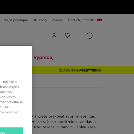
Doručujeme do...
Nájsť predajňu
JD Blog
Pomoc
Explore
Výpredaj
Explore
Výpredaj
ZĽAVA S NEWSLETTEROM
– najlepšie
ch osobných
oužiť na
ných Vašim
rozhodnutie aj
ť”. Ak
rte možnosť
voj čas aktívne. Plánujete prekonať svoj najlepší čas,
ou voľbou. Objavte ultraľahkú konštrukciu adidas a
je nevyhnutnosťou. Rad adidas Duramo SL spĺňa vaše
OK