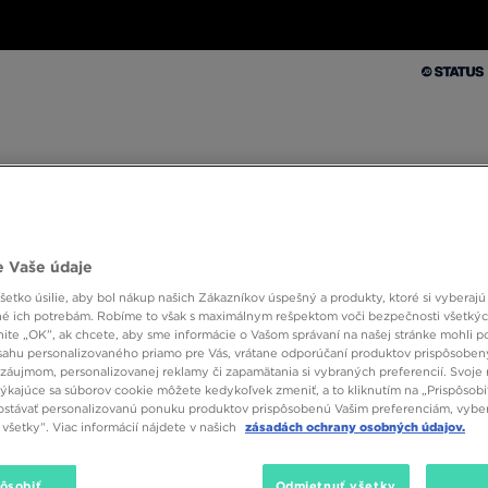
Muži
Ženy
Deti
Doplnky
Značky
Kolekcie
Muži
Ženy
Deti
Doplnky
Značky
Kolekcie
10 % SPÄŤ ZA PRVÉ NÁKUPY S JD STATUS
 Vaše údaje
etko úsilie, aby bol nákup našich Zákazníkov úspešný a produkty, ktoré si vyberajú 
é ich potrebám. Robíme to však s maximálnym rešpektom voči bezpečnosti všetký
knite „OK”, ak chcete, aby sme informácie o Vašom správaní na našej stránke mohli p
sahu personalizovaného priamo pre Vás, vrátane odporúčaní produktov prispôsobe
záujmom, personalizovanej reklamy či zapamätania si vybraných preferencií. Svoje 
týkajúce sa súborov cookie môžete kedykoľvek zmeniť, a to kliknutím na „Prispôsobi
stávať personalizovanú ponuku produktov prispôsobenú Vašim preferenciám, vybe
na skutočnú bežeckú obuv. Toto je kolekcia určená pre tých, ktorí trávia s
všetky”. Viac informácií nájdete v našich
zásadách ochrany osobných údajov.
hybu na dennej báze? Tenisky adidas Duramo radu 10 sú pre vás ideáln
íte do posilňovne? Trávite hodiny prechádzkami po okolí? Správna obuv 
o ste vy.
pôsobiť
Odmietnuť všetky