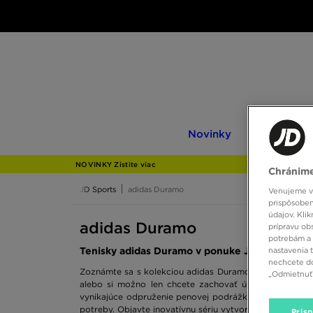
Novinky
Only
Novinky
Only at JD
at
JD
NOVINKY Zistite viac
Chránime
JD Sports
adidas Duramo
Venujeme vš
prispôsoben
údajov. Kli
adidas Duramo
prípravu ob
potrebám a 
nastavenia 
Tenisky adidas Duramo v ponuke JD Sports
nechcete do
Zoznámte sa s kolekciou adidas Duramo 10. Je totiž čas 
„Odmietnuť 
alebo si možno len chcete zachovať úplnú voľnosť po
vynikajúce odpruženie penovej podrážky. Beháte? Chod
potreby. Objavte inovatívnu sériu vytvorenú pre ľudí, ak
Pris