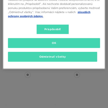
kliknutím na „Prispôsobiť”. Ak nechcete dostávať personalizovanú
ponuku produktov prispôsobenú Vašim preferenciám, vyberte možnosť
„Odmietnuť všetky”. Viac informácií nájdete v našich
zásadách
ochrany osobných údajov.
Prispôsobiť
ADIDAS MEGARIDE AG
ADIDAS MEGARIDE S2
190,00 €
78,00 €
160,00 €
OK
92,00 €
– najnižšia cena
Odmietnuť všetky