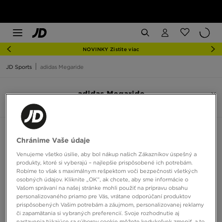
NOVINKY Zistite viac
JD Sports
adidas Megaride
adidas Megaride
5 produkty
Zoradiť:
Odporúčané
Filtrovať
Chránime Vaše údaje
Venujeme všetko úsilie, aby bol nákup našich Zákazníkov úspešný a
produkty, ktoré si vyberajú – najlepšie prispôsobené ich potrebám.
Robíme to však s maximálnym rešpektom voči bezpečnosti všetkých
osobných údajov. Kliknite „OK”, ak chcete, aby sme informácie o
Vašom správaní na našej stránke mohli použiť na prípravu obsahu
personalizovaného priamo pre Vás, vrátane odporúčaní produktov
prispôsobených Vašim potrebám a záujmom, personalizovanej reklamy
či zapamätania si vybraných preferencií. Svoje rozhodnutie aj
nastavenia týkajúce sa súborov cookie môžete kedykoľvek zmeniť, a to