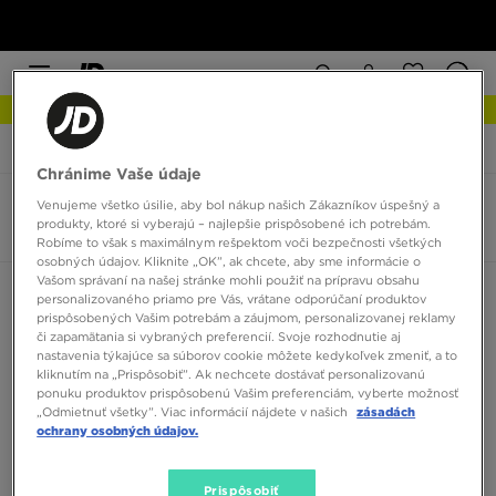
NOVINKY Zistite viac
JD Sports
adidas Superstar Winter Trek
Chránime Vaše údaje
Venujeme všetko úsilie, aby bol nákup našich Zákazníkov úspešný a
adidas Superstar Winter Trek
produkty, ktoré si vyberajú – najlepšie prispôsobené ich potrebám.
2 produkty
Robíme to však s maximálnym rešpektom voči bezpečnosti všetkých
osobných údajov. Kliknite „OK”, ak chcete, aby sme informácie o
Vašom správaní na našej stránke mohli použiť na prípravu obsahu
Zoradiť:
Odporúčané
Filtrovať
personalizovaného priamo pre Vás, vrátane odporúčaní produktov
prispôsobených Vašim potrebám a záujmom, personalizovanej reklamy
či zapamätania si vybraných preferencií. Svoje rozhodnutie aj
nastavenia týkajúce sa súborov cookie môžete kedykoľvek zmeniť, a to
kliknutím na „Prispôsobiť”. Ak nechcete dostávať personalizovanú
ponuku produktov prispôsobenú Vašim preferenciám, vyberte možnosť
„Odmietnuť všetky”. Viac informácií nájdete v našich
zásadách
ochrany osobných údajov.
Prispôsobiť