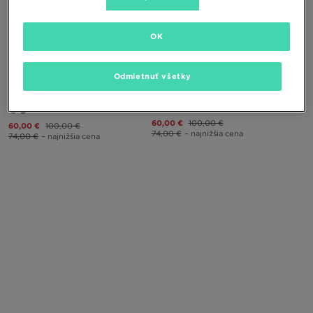
OK
Odmietnuť všetky
ADIDAS SUPERSTAR WINTER TREK
ADIDAS SUPERSTAR WINTER TREK
J
J
60,00 €
100,00 €
60,00 €
100,00 €
74,00 €
– najnižšia cena
74,00 €
– najnižšia cena