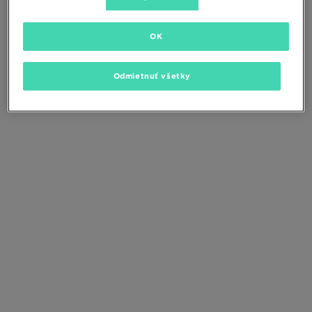
Zmeňte kritériá vyhľadávania alebo
odstráňte vybrané filtre
OK
Odmietnuť všetky