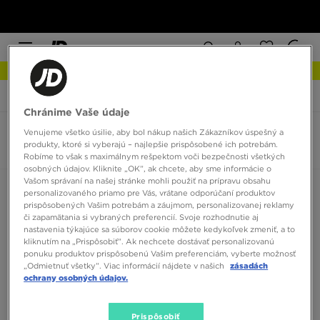
NOVINKY Zistite viac
JD Sports
Asics Gel Nimbus
Chránime Vaše údaje
Venujeme všetko úsilie, aby bol nákup našich Zákazníkov úspešný a
Asics Gel Nimbus
produkty, ktoré si vyberajú – najlepšie prispôsobené ich potrebám.
0 produktov
Robíme to však s maximálnym rešpektom voči bezpečnosti všetkých
osobných údajov. Kliknite „OK”, ak chcete, aby sme informácie o
Vašom správaní na našej stránke mohli použiť na prípravu obsahu
Zoradiť:
Odporúčané
Filtrovať
personalizovaného priamo pre Vás, vrátane odporúčaní produktov
prispôsobených Vašim potrebám a záujmom, personalizovanej reklamy
či zapamätania si vybraných preferencií. Svoje rozhodnutie aj
nastavenia týkajúce sa súborov cookie môžete kedykoľvek zmeniť, a to
kliknutím na „Prispôsobiť”. Ak nechcete dostávať personalizovanú
ponuku produktov prispôsobenú Vašim preferenciám, vyberte možnosť
„Odmietnuť všetky”. Viac informácií nájdete v našich
zásadách
ochrany osobných údajov.
Žiadne produkty na zobrazenie
Prispôsobiť