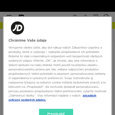
NOVINKY Zistite viac
JD Sports
Asics Gel Stratus
Chránime Vaše údaje
Venujeme všetko úsilie, aby bol nákup našich Zákazníkov úspešný a
Asics Gel Stratus
produkty, ktoré si vyberajú – najlepšie prispôsobené ich potrebám.
0 produktov
Robíme to však s maximálnym rešpektom voči bezpečnosti všetkých
osobných údajov. Kliknite „OK”, ak chcete, aby sme informácie o
Vašom správaní na našej stránke mohli použiť na prípravu obsahu
Zoradiť:
Odporúčané
Filtrovať
personalizovaného priamo pre Vás, vrátane odporúčaní produktov
prispôsobených Vašim potrebám a záujmom, personalizovanej reklamy
či zapamätania si vybraných preferencií. Svoje rozhodnutie aj
nastavenia týkajúce sa súborov cookie môžete kedykoľvek zmeniť, a to
kliknutím na „Prispôsobiť”. Ak nechcete dostávať personalizovanú
ponuku produktov prispôsobenú Vašim preferenciám, vyberte možnosť
„Odmietnuť všetky”. Viac informácií nájdete v našich
zásadách
ochrany osobných údajov.
Žiadne produkty na zobrazenie
Prispôsobiť