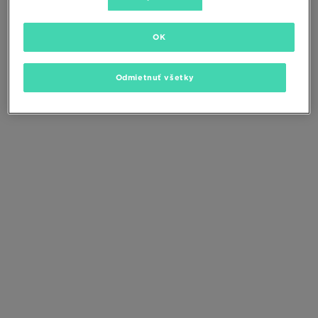
Zmeňte kritériá vyhľadávania alebo
odstráňte vybrané filtre
OK
Odmietnuť všetky