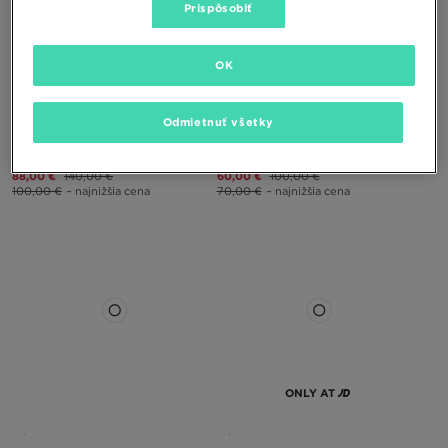
Prispôsobiť
ONLY AT
OK
Odmietnuť všetky
ASICS GEL-VENTURE 6 GTX
ASICS GEL-VENTURE 6
88,00 €
140,00 €
60,00 €
100,00 €
100,00 €
– najnižšia cena
70,00 €
– najnižšia cena
ONLY AT