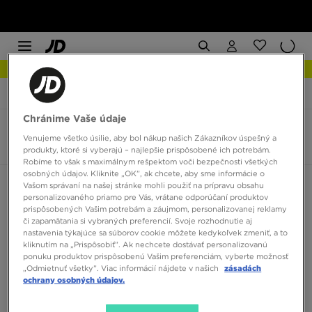
NOVINKY Zistite viac
JD Sports
Asics Gel Venture 6
Chránime Vaše údaje
Asics Gel Venture 6
Venujeme všetko úsilie, aby bol nákup našich Zákazníkov úspešný a
4 produkty
produkty, ktoré si vyberajú – najlepšie prispôsobené ich potrebám.
Robíme to však s maximálnym rešpektom voči bezpečnosti všetkých
osobných údajov. Kliknite „OK”, ak chcete, aby sme informácie o
Zoradiť:
Odporúčané
Filtrovať
Vašom správaní na našej stránke mohli použiť na prípravu obsahu
personalizovaného priamo pre Vás, vrátane odporúčaní produktov
prispôsobených Vašim potrebám a záujmom, personalizovanej reklamy
či zapamätania si vybraných preferencií. Svoje rozhodnutie aj
nastavenia týkajúce sa súborov cookie môžete kedykoľvek zmeniť, a to
kliknutím na „Prispôsobiť”. Ak nechcete dostávať personalizovanú
ponuku produktov prispôsobenú Vašim preferenciám, vyberte možnosť
„Odmietnuť všetky”. Viac informácií nájdete v našich
zásadách
ochrany osobných údajov.