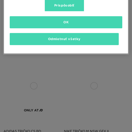
Prispôsobiť
ONLY AT
ONLY AT
OK
NIKE MIKINA S KAPUCŇOU W NK
ADIDAS TRIČKO VARSITY TEE
Odmietnuť všetky
STDO OS CRP
65,00 €
40,00 €
ONLY AT
ADIDAS TRIČKO CS BD
NIKE TRIČKO M NSW GFX II