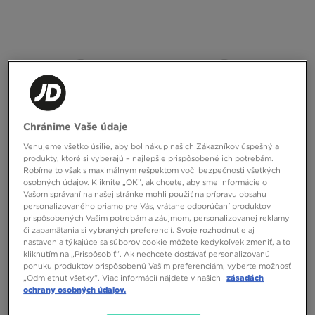
ONLY AT
ONLY AT
Chránime Vaše údaje
Venujeme všetko úsilie, aby bol nákup našich Zákazníkov úspešný a
produkty, ktoré si vyberajú – najlepšie prispôsobené ich potrebám.
Robíme to však s maximálnym rešpektom voči bezpečnosti všetkých
MCKENZIE MIKINA S KAPUCŇOU
MCKENZIE TRIČKO ESS
osobných údajov. Kliknite „OK”, ak chcete, aby sme informácie o
ROCCO
Vašom správaní na našej stránke mohli použiť na prípravu obsahu
personalizovaného priamo pre Vás, vrátane odporúčaní produktov
37,00 €
19,00 €
prispôsobených Vašim potrebám a záujmom, personalizovanej reklamy
či zapamätania si vybraných preferencií. Svoje rozhodnutie aj
nastavenia týkajúce sa súborov cookie môžete kedykoľvek zmeniť, a to
kliknutím na „Prispôsobiť”. Ak nechcete dostávať personalizovanú
ponuku produktov prispôsobenú Vašim preferenciám, vyberte možnosť
„Odmietnuť všetky”. Viac informácií nájdete v našich
zásadách
ochrany osobných údajov.