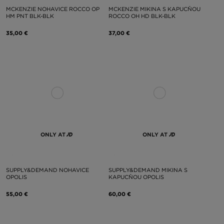
MCKENZIE NOHAVICE ROCCO OP
MCKENZIE MIKINA S KAPUCŇOU
HM PNT BLK-BLK
ROCCO OH HD BLK-BLK
35,00 €
37,00 €
ONLY AT
ONLY AT
SUPPLY&DEMAND NOHAVICE
SUPPLY&DEMAND MIKINA S
OPOLIS
KAPUCŇOU OPOLIS
55,00 €
60,00 €