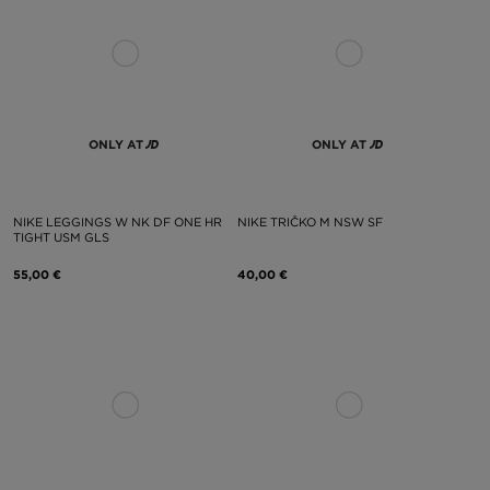
ONLY AT
ONLY AT
NIKE LEGGINGS W NK DF ONE HR
NIKE TRIČKO M NSW SF
TIGHT USM GLS
55,00 €
40,00 €