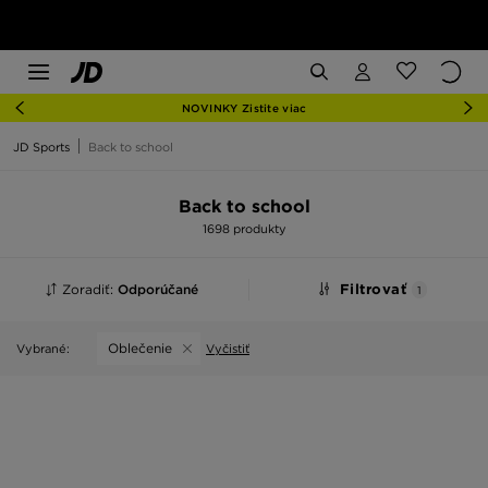
NOVINKY Zistite viac
JD Sports
Back to school
Back to school
1698 produkty
Zoradiť:
Odporúčané
Filtrovať
1
Oblečenie
Vybrané:
Vyčistiť