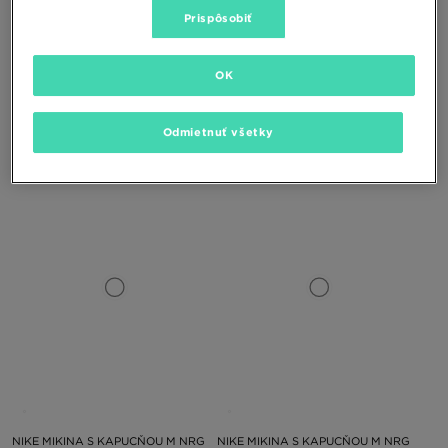
Prispôsobiť
OK
NIKE TRIČKO M NRG NOCTA CS SS
NIKE NOHAVICE M NRG NOCTA CS
Odmietnuť všetky
FLC
45,00 €
110,00 €
NIKE MIKINA S KAPUCŇOU M NRG
NIKE MIKINA S KAPUCŇOU M NRG