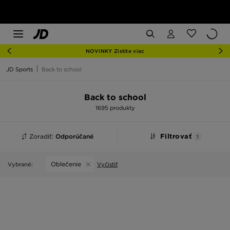
NOVINKY Zistite viac
JD Sports
Back to school
Back to school
1695 produkty
Zoradiť:
Odporúčané
Filtrovať
1
Oblečenie
Vybrané:
Vyčistiť