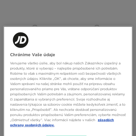
Chránime Vaše údaje
Venujeme všetko úsilie, aby bol nákup našich Zákazníkov úspešný a
produkty, ktoré si vyberajú – najlepšie prispôsobené ich potrebám.
Robíme to však s maximálnym rešpektom voči bezpečnosti všetkých
NIKE MIKINA NRG NOCTA
NIKE TRIČKO M NRG NOCTA CS SS
osobných údajov. Kliknite „OK”, ak chcete, aby sme informácie o
Vašom správaní na našej stránke mohli použiť na prípravu obsahu
personalizovaného priamo pre Vás, vrátane odporúčaní produktov
140,00 €
45,00 €
prispôsobených Vašim potrebám a záujmom, personalizovanej reklamy
či zapamätania si vybraných preferencií. Svoje rozhodnutie aj
nastavenia týkajúce sa súborov cookie môžete kedykoľvek zmeniť, a to
kliknutím na „Prispôsobiť”. Ak nechcete dostávať personalizovanú
ponuku produktov prispôsobenú Vašim preferenciám, vyberte možnosť
„Odmietnuť všetky”. Viac informácií nájdete v našich
zásadách
ochrany osobných údajov.