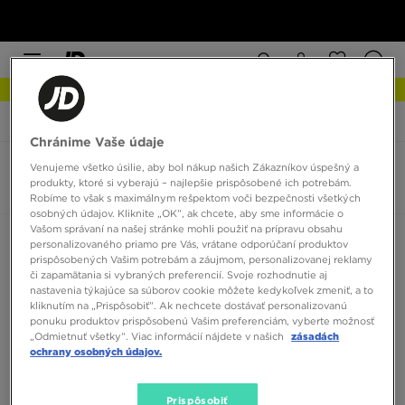
NOVINKY Zistite viac
JD Sports
Converse All Star Core
Chránime Vaše údaje
Venujeme všetko úsilie, aby bol nákup našich Zákazníkov úspešný a
Converse All Star Core
produkty, ktoré si vyberajú – najlepšie prispôsobené ich potrebám.
0 produktov
Robíme to však s maximálnym rešpektom voči bezpečnosti všetkých
osobných údajov. Kliknite „OK”, ak chcete, aby sme informácie o
Vašom správaní na našej stránke mohli použiť na prípravu obsahu
Zoradiť:
Odporúčané
Filtrovať
personalizovaného priamo pre Vás, vrátane odporúčaní produktov
prispôsobených Vašim potrebám a záujmom, personalizovanej reklamy
či zapamätania si vybraných preferencií. Svoje rozhodnutie aj
nastavenia týkajúce sa súborov cookie môžete kedykoľvek zmeniť, a to
kliknutím na „Prispôsobiť”. Ak nechcete dostávať personalizovanú
ponuku produktov prispôsobenú Vašim preferenciám, vyberte možnosť
„Odmietnuť všetky”. Viac informácií nájdete v našich
zásadách
ochrany osobných údajov.
Žiadne produkty na zobrazenie
Prispôsobiť