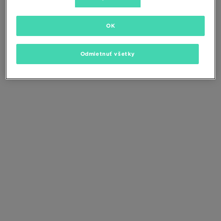
Zmeňte kritériá vyhľadávania alebo
odstráňte vybrané filtre
OK
Odmietnuť všetky