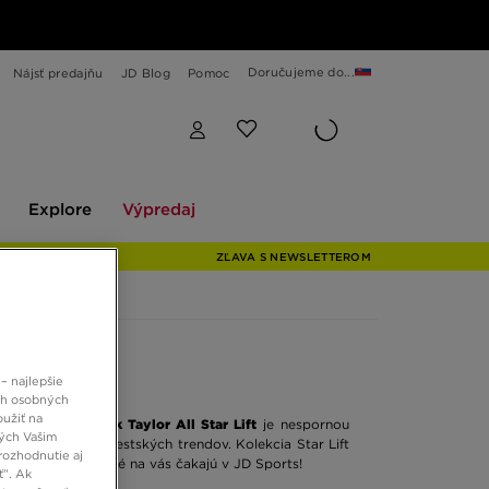
Doručujeme do...
Nájsť predajňu
JD Blog
Pomoc
Explore
Výpredaj
Explore
Výpredaj
ZĽAVA S NEWSLETTEROM
– najlepšie
ch osobných
oužiť na
e.
Converse Chuck Taylor All Star Lift
je nespornou
ných Vašim
torá zapadá do mestských trendov. Kolekcia Star Lift
rozhodnutie aj
ky varianty, ktoré na vás čakajú v JD Sports!
ť”. Ak