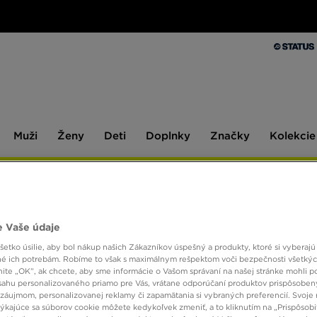
Muži
Ženy
Deti
Doplnky
Značky
Kolekcie
Muži
Ženy
Deti
Doplnky
Značky
Kolekcie
10 % SPÄŤ ZA PRVÉ NÁKUPY S JD STATUS
 Vaše údaje
etko úsilie, aby bol nákup našich Zákazníkov úspešný a produkty, ktoré si vyberajú 
é ich potrebám. Robíme to však s maximálnym rešpektom voči bezpečnosti všetký
knite „OK”, ak chcete, aby sme informácie o Vašom správaní na našej stránke mohli p
ýl? Niečo iné ako sú klasické tenisky? Máme niečo, čo vás určite zaujm
sahu personalizovaného priamo pre Vás, vrátane odporúčaní produktov prispôsobe
odlie. Legendárne tenisky Chuck Taylor All Star dostali modernú podobu, k
záujmom, personalizovanej reklamy či zapamätania si vybraných preferencií. Svoje 
ďaka ktorému sa stane nevyhnutnou súčasťou každého šatníka. Objavte všet
týkajúce sa súborov cookie môžete kedykoľvek zmeniť, a to kliknutím na „Prispôsobi