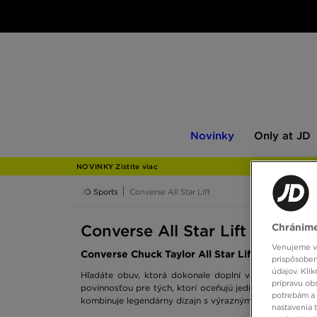
Novinky
Only
Novinky
Only at JD
at
JD
NOVINKY Zistite viac
JD Sports
Converse All Star Lift
Converse All Star Lift
Chránime
Venujeme vš
Converse Chuck Taylor All Star Lift v JD Sports
prispôsoben
údajov. Kli
Hľadáte obuv, ktorá dokonale doplní váš jedinečný št
prípravu ob
povinnosťou pre tých, ktorí oceňujú jedinečnosť a poh
potrebám a 
kombinuje legendárny dizajn s výrazným spracovaním, v
nastavenia 