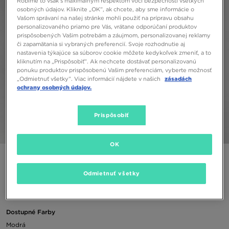
Robíme to však s maximálnym rešpektom voči bezpečnosti všetkých
osobných údajov. Kliknite „OK”, ak chcete, aby sme informácie o
Vašom správaní na našej stránke mohli použiť na prípravu obsahu
personalizovaného priamo pre Vás, vrátane odporúčaní produktov
prispôsobených Vašim potrebám a záujmom, personalizovanej reklamy
či zapamätania si vybraných preferencií. Svoje rozhodnutie aj
nastavenia týkajúce sa súborov cookie môžete kedykoľvek zmeniť, a to
kliknutím na „Prispôsobiť”. Ak nechcete dostávať personalizovanú
ponuku produktov prispôsobenú Vašim preferenciám, vyberte možnosť
„Odmietnuť všetky”. Viac informácií nájdete v našich
zásadách
ochrany osobných údajov.
Prispôsobiť
1/5
OK
ADIDAS MIKINA S KAPUCŇOU OVERHEAD TRI STRIPE
Odmietnuť všetky
50,00 €
Dostupné Farby
Modrá