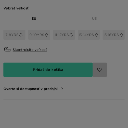
Vybrať veľkosť
EU
US
7-8YRS
9-10YRS
11-12YRS
13-14YRS
15-16YRS
Skontrolujte veľkosť
Pridať do košíka
Overte si dostupnosť v predajni