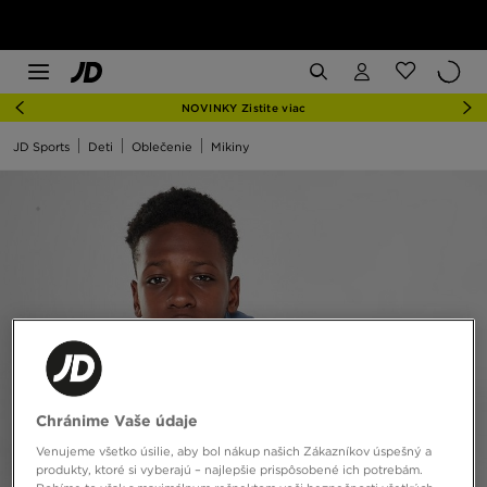
NOVINKY Zistite viac
JD Sports
Deti
Oblečenie
Mikiny
Chránime Vaše údaje
Venujeme všetko úsilie, aby bol nákup našich Zákazníkov úspešný a
produkty, ktoré si vyberajú – najlepšie prispôsobené ich potrebám.