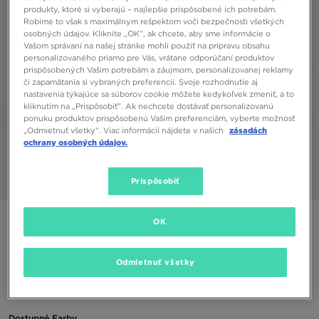
produkty, ktoré si vyberajú – najlepšie prispôsobené ich potrebám.
Robíme to však s maximálnym rešpektom voči bezpečnosti všetkých
osobných údajov. Kliknite „OK”, ak chcete, aby sme informácie o
Vašom správaní na našej stránke mohli použiť na prípravu obsahu
personalizovaného priamo pre Vás, vrátane odporúčaní produktov
prispôsobených Vašim potrebám a záujmom, personalizovanej reklamy
či zapamätania si vybraných preferencií. Svoje rozhodnutie aj
nastavenia týkajúce sa súborov cookie môžete kedykoľvek zmeniť, a to
kliknutím na „Prispôsobiť”. Ak nechcete dostávať personalizovanú
ponuku produktov prispôsobenú Vašim preferenciám, vyberte možnosť
„Odmietnuť všetky”. Viac informácií nájdete v našich
zásadách
ochrany osobných údajov.
Prispôsobiť
1/6
ONLY AT JD
OK
NIKE DRI FIT ACADEMY TRACK PANTS JUNIOR BOY
Odmietnuť všetky
30,00 €
Dostupné Farby