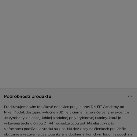
Podrobnosti produktu
Predstavujeme vám teplákové nohavice pre juniorov Dri-FIT Academy od
Nike. Model, dostupnú výlučne v JD, je v čiernej farbe s červenými akcentmi.
Je vyrobený z hladkej, ľahkej a odolnej polyetylénovej tkaniny, ktorá je
vybavená technológiou Dri-FIT odvádzajúcou pot. Má elastický pás,
sieťovinovú podšívku a vrecká na zips. Má tiež zipsy na členkoch pre ľahšie
obúvanie a vyzúvanie cez topánky a je doplnený ikonickým logom Swoosh na