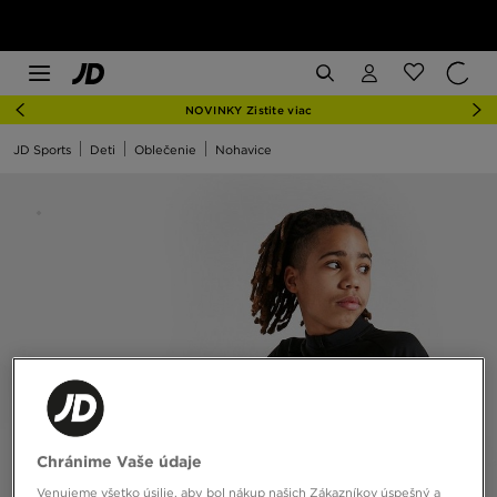
NOVINKY Zistite viac
JD Sports
Deti
Oblečenie
Nohavice
Chránime Vaše údaje
Venujeme všetko úsilie, aby bol nákup našich Zákazníkov úspešný a