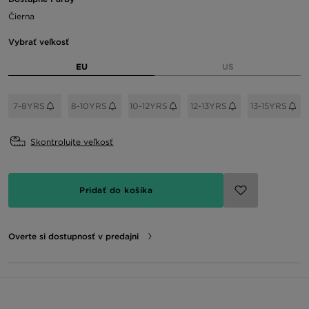
Čierna
Vybrať veľkosť
EU
US
7-8YRS
8-10YRS
10-12YRS
12-13YRS
13-15YRS
Skontrolujte veľkosť
Pridať do košíka
Overte si dostupnosť v predajni