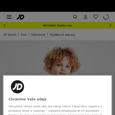
NOVINKY Zistite viac
JD Sports
Deti
Oblečenie
Teplákové súpravy
Chránime Vaše údaje
Venujeme všetko úsilie, aby bol nákup našich Zákazníkov úspešný a
produkty, ktoré si vyberajú – najlepšie prispôsobené ich potrebám.