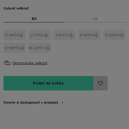
Vybrať veľkosť
EU
US
0-3MTH
2-3YRS
3-6MTH
6-9MTH
9-12MTH
12-18MTH
18-24MTH
Skontrolujte veľkosť
Pridať do košíka
Overte si dostupnosť v predajni