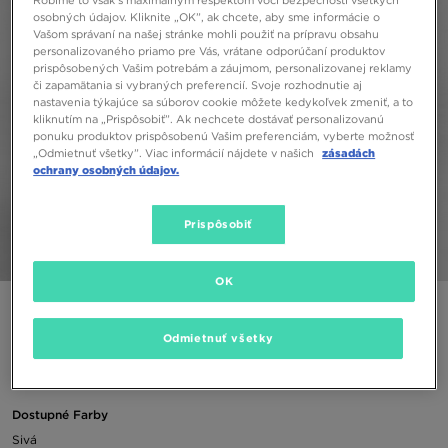
Robíme to však s maximálnym rešpektom voči bezpečnosti všetkých
osobných údajov. Kliknite „OK”, ak chcete, aby sme informácie o
Vašom správaní na našej stránke mohli použiť na prípravu obsahu
personalizovaného priamo pre Vás, vrátane odporúčaní produktov
prispôsobených Vašim potrebám a záujmom, personalizovanej reklamy
či zapamätania si vybraných preferencií. Svoje rozhodnutie aj
nastavenia týkajúce sa súborov cookie môžete kedykoľvek zmeniť, a to
kliknutím na „Prispôsobiť”. Ak nechcete dostávať personalizovanú
ponuku produktov prispôsobenú Vašim preferenciám, vyberte možnosť
„Odmietnuť všetky”. Viac informácií nájdete v našich
zásadách
ochrany osobných údajov.
Prispôsobiť
1/5
OK
ADIDAS DRES LINEAR LOGO ESSENTIAL TRACKSUIT INFAN
Odmietnuť všetky
50,00 €
Dostupné Farby
Sivá